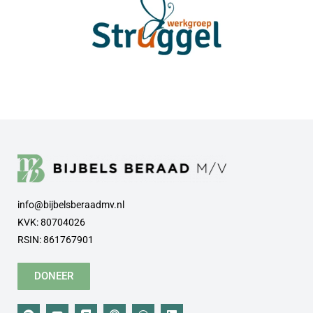
info@bijbelsberaadmv.nl
KVK: 80704026
RSIN: 861767901
DONEER