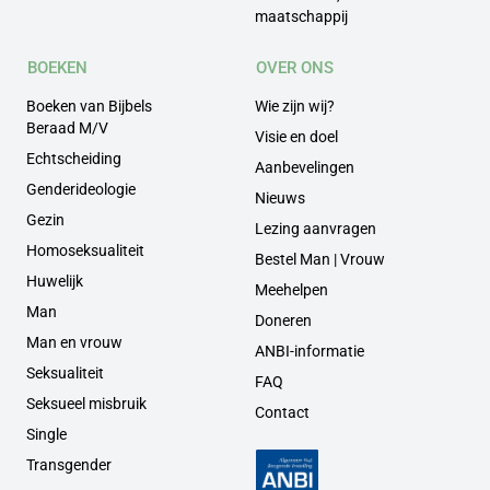
maatschappij
BOEKEN
OVER ONS
Boeken van Bijbels
Wie zijn wij?
Beraad M/V
Visie en doel
Echtscheiding
Aanbevelingen
Genderideologie
Nieuws
Gezin
Lezing aanvragen
Homoseksualiteit
Bestel Man | Vrouw
Huwelijk
Meehelpen
Man
Doneren
Man en vrouw
ANBI-informatie
Seksualiteit
FAQ
Seksueel misbruik
Contact
Single
Transgender