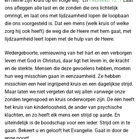
en neme zijn kruis op en volge Mij.” En
Hebreeën 12 :1
Laat
ons afleggen alle last en de zonden die ons lichtelijk
omringt, en laat ons met lijdzaamheid lopen de loopbaan
die ons voorgesteld is. Dat een mens (welk kruis of welke
zorg hij ook heeft) de weg die de Heere met hem gaat, met
lijdzaamheid leert lopen met de hulp van de Heere.
Wedergeboorte, vernieuwing van het hart en een verborgen
leven met God in Christus, daar ligt het leven in, de kracht
en de sterkte. Mensen die deze gevoelens hebben, moeten
hun weg misschien gaan in eenzaamheid. Ze hebben
misschien een heel ingrijpend kruis en een dagelijkse strijd.
Maar laten we niet vergeten dat wij allen vanwege onze
zonden tegenspoed en kruis onderworpen zijn. De één heeft
het kruis van kinderloosheid, de ander van psychische
klachten, en zo heeft elk mens een strijd op aarde. En
uiteindelijk is de boodschap voor een ieder: Strijd om in te
gaan. Bekeert u en gelooft het Evangelie. Gaat in door de
enge poort!