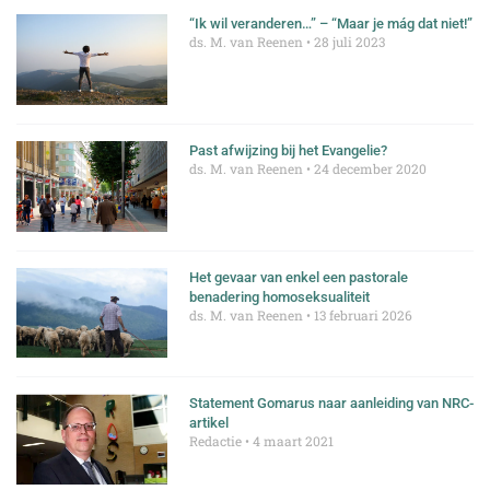
“Ik wil veranderen…” – “Maar je mág dat niet!”
ds. M. van Reenen
28 juli 2023
Past afwijzing bij het Evangelie?
ds. M. van Reenen
24 december 2020
Het gevaar van enkel een pastorale
benadering homoseksualiteit
ds. M. van Reenen
13 februari 2026
Statement Gomarus naar aanleiding van NRC-
artikel
Redactie
4 maart 2021