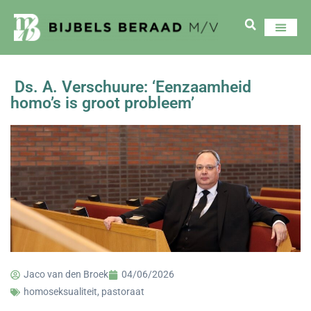
Ds. A. Verschuure: ‘Eenzaamheid
homo’s is groot probleem’
Jaco van den Broek
04/06/2026
homoseksualiteit
,
pastoraat