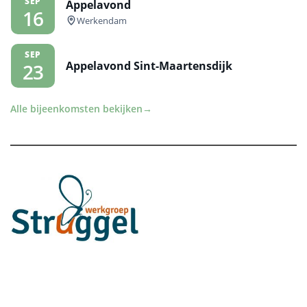
SEP
Appelavond
16
Werkendam
SEP
Appelavond Sint-Maartensdijk
23
Alle bijeenkomsten bekijken
→