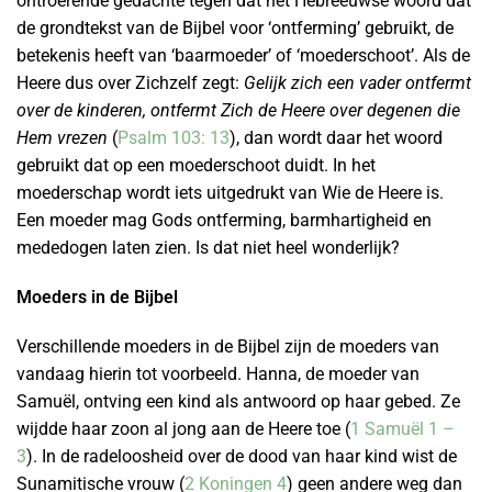
ontroerende gedachte tegen dat het Hebreeuwse woord dat
de grondtekst van de Bijbel voor ‘ontferming’ gebruikt, de
betekenis heeft van ‘baarmoeder’ of ‘moederschoot’. Als de
Heere dus over Zichzelf zegt:
Gelijk zich een vader ontfermt
over de kinderen, ontfermt Zich de Heere over degenen die
Hem vrezen
(
Psalm 103: 13
), dan wordt daar het woord
gebruikt dat op een moederschoot duidt. In het
moederschap wordt iets uitgedrukt van Wie de Heere is.
Een moeder mag Gods ontferming, barmhartigheid en
mededogen laten zien. Is dat niet heel wonderlijk?
Moeders in de Bijbel
Verschillende moeders in de Bijbel zijn de moeders van
vandaag hierin tot voorbeeld. Hanna, de moeder van
Samuël, ontving een kind als antwoord op haar gebed. Ze
wijdde haar zoon al jong aan de Heere toe (
1 Samuël 1 –
3
). In de radeloosheid over de dood van haar kind wist de
Sunamitische vrouw (
2 Koningen 4
) geen andere weg dan