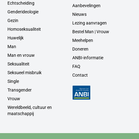
Echtscheiding
Aanbevelingen
Genderideologie
Nieuws
Gezin
Lezing aanvragen
Homoseksualiteit
Bestel Man | Vrouw
Huwelijk
Meehelpen
Man
Doneren
Man en vrouw
ANBI-informatie
Seksualiteit
FAQ
Seksueel misbruik
Contact
Single
Transgender
Vrouw
Wereldbeeld, cultuur en
maatschappij