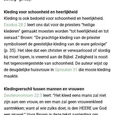
Kleding voor schoonheid en heerlijkheid
Kleding is ook bedoeld voor schoonheid en heerlijkheid.
Exodus 28:2
leert ons dat voor de priesters “heilige
klederen” gemaakt moesten worden “tot heerlijkheid en tot
sieraad.” Brown: “De prachtige kleding van de priester
symboliseert de geestelijke kleding van de ware gelovige”
(p. 35). Het idee dat een christen er verwaarloosd of slordig
bij moet lopen, is vreemd aan de Bijbel. Zedigheid is nooit
het tegenovergestelde van schoonheid. De auteur wijst op
de deugdelijke huisvrouw in
Spreuken 31
die mooie kleding
maakte.
Kledingverschil tussen mannen en vrouwen
Deuteronomium 22:5
leert: “Het kleed eens mans zal niet
zijn aan een vrouw, en een man zal geen vrouwenkleed
aantrekken; want al wie zulks doet, is den HEERE uw God
een gruwel.” Voor Brown is deze tekst aanleiding om