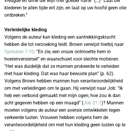
vreugde en drink uw wijn met goeder harte” (…) “Laat uw
klederen te allen tijde wit zijn, en laat op uw hoofd geen olie
ontbreken.”
Verleidelijke kleding
Volgens de auteur kan kleding een aantrekkingskracht
hebben die tot verzoeking leidt. Brown verwijst hierbij naar
Spreuken 7:10
: “En zie, een vrouw ontmoette hem in
hoerenversiersel” en waarschuwt voor slechte motieven.
“Het was duidelijk dat ze mannen probeerde te verleiden
met haar kleding. Dat was haar bewuste plan” (p. 62).
Volgens Brown hebben mannen hun verantwoordelijkheid
om met verleidingen om te gaan. Hij verwijst naar Job: “Ik
heb een verbond gemaakt met mijn ogen; hoe zou ik dan
acht gegeven hebben op een maagd” (
Job 31:1
)? Mannen
moeten volgens de auteur een aversie ontwikkelen tegen
verkeerde lusten. Vrouwen hebben volgens hem de
verantwoordelijkheid om met hun kleding geen lusten op te