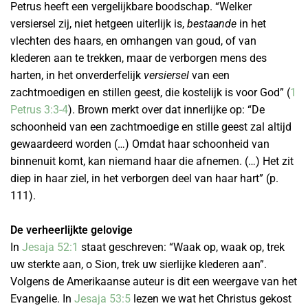
Petrus heeft een vergelijkbare boodschap. “Welker
versiersel zij, niet hetgeen uiterlijk is,
bestaande
in het
vlechten des haars, en omhangen van goud, of van
klederen aan te trekken, maar de verborgen mens des
harten, in het onverderfelijk
versiersel
van een
zachtmoedigen en stillen geest, die kostelijk is voor God” (
1
Petrus 3:3-4
). Brown merkt over dat innerlijke op: “De
schoonheid van een zachtmoedige en stille geest zal altijd
gewaardeerd worden (…) Omdat haar schoonheid van
binnenuit komt, kan niemand haar die afnemen. (…) Het zit
diep in haar ziel, in het verborgen deel van haar hart” (p.
111).
De verheerlijkte gelovige
In
Jesaja 52:1
staat geschreven: “Waak op, waak op, trek
uw sterkte aan, o Sion, trek uw sierlijke klederen aan”.
Volgens de Amerikaanse auteur is dit een weergave van het
Evangelie. In
Jesaja 53:5
lezen we wat het Christus gekost