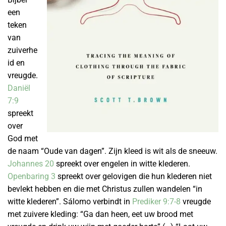
een
teken
van
zuiverhe
id en
vreugde.
Daniël
7:9
spreekt
over
God met
de naam “Oude van dagen”. Zijn kleed is wit als de sneeuw.
Johannes 20
spreekt over engelen in witte klederen.
Openbaring 3
spreekt over gelovigen die hun klederen niet
bevlekt hebben en die met Christus zullen wandelen “in
witte klederen”. Sálomo verbindt in
Prediker 9:7-8
vreugde
met zuivere kleding: “Ga dan heen, eet uw brood met