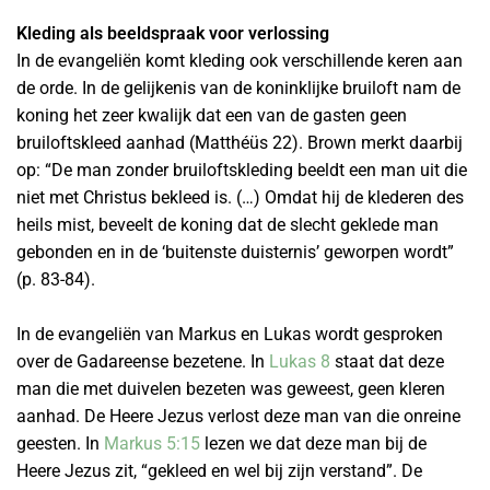
Kleding als beeldspraak voor verlossing
In de evangeliën komt kleding ook verschillende keren aan
de orde. In de gelijkenis van de koninklijke bruiloft nam de
koning het zeer kwalijk dat een van de gasten geen
bruiloftskleed aanhad (Matthéüs 22). Brown merkt daarbij
op: “De man zonder bruiloftskleding beeldt een man uit die
niet met Christus bekleed is. (…) Omdat hij de klederen des
heils mist, beveelt de koning dat de slecht geklede man
gebonden en in de ‘buitenste duisternis’ geworpen wordt”
(p. 83-84).
In de evangeliën van Markus en Lukas wordt gesproken
over de Gadareense bezetene. In
Lukas 8
staat dat deze
man die met duivelen bezeten was geweest, geen kleren
aanhad. De Heere Jezus verlost deze man van die onreine
geesten. In
Markus 5:15
lezen we dat deze man bij de
Heere Jezus zit, “gekleed en wel bij zijn verstand”. De