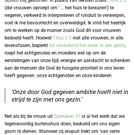
Schrift mij getroffen. In plaats van teksten zoals
Titus 2:5
(die vrouwen oproept om ‘ … het huis te bewaren’) te
negeren, verkeerd te interpreteren of ronduit te verwerpen,
voel ik me bevoorrecht en overweldigd. Ik vind het heerlijk
om te werken op de manier zoals God dit voor vrouwen
bedoeld heeft. Hoewel
Titus 2:5
niet alle vrouwen, in alle
levensfasen, beperkt
tot uitsluitend het leven in een gezin
,
roept het echtgenotes en moeders wel op om de
eerstelingen van onze tijd, energie en aandacht te schenken
aan de mensen die God de hoogste prioriteit in ons leven
heeft gegeven: onze echtgenoten en onze kinderen.
‘Onze door God gegeven ambitie hoeft niet in
strijd te zijn met ons gezin.’
Net als bij de vrouw uit
Spreuken 31
is al het werk dat we
tegenwoordig
buitenshuis doen
, bedoeld om
ons eigen
gezin te dienen
. Wanneer zij eropuit trekt om ‘van verre