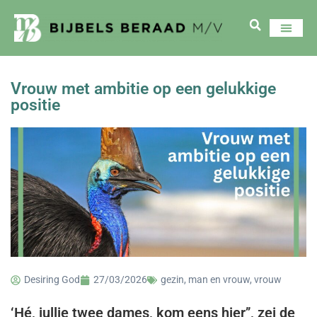
Vrouw met ambitie op een gelukkige
positie
Desiring God
27/03/2026
gezin
,
man en vrouw
,
vrouw
‘Hé, jullie twee dames, kom eens hier’’, zei de