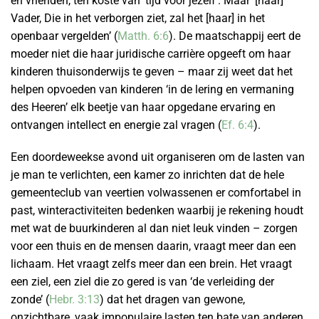
en vrienden, ten koste van ‘tijd voor jezelf’. Maar ‘[haar]
Vader, Die in het verborgen ziet, zal het [haar] in het
openbaar vergelden’ (
Matth. 6:6
). De maatschappij eert de
moeder niet die haar juridische carrière opgeeft om haar
kinderen thuisonderwijs te geven – maar zij weet dat het
helpen opvoeden van kinderen ‘in de lering en vermaning
des Heeren’ elk beetje van haar opgedane ervaring en
ontvangen intellect en energie zal vragen (
Ef. 6:4
).
Een doordeweekse avond uit organiseren om de lasten van
je man te verlichten, een kamer zo inrichten dat de hele
gemeenteclub van veertien volwassenen er comfortabel in
past, winteractiviteiten bedenken waarbij je rekening houdt
met wat de buurkinderen al dan niet leuk vinden – zorgen
voor een thuis en de mensen daarin, vraagt meer dan een
lichaam. Het vraagt zelfs meer dan een brein. Het vraagt
een ziel, een ziel die zo gered is van ‘de verleiding der
zonde’ (
Hebr. 3:13
) dat het dragen van gewone,
onzichtbare, vaak impopulaire lasten ten bate van anderen