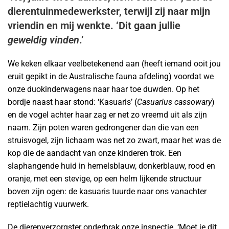
dierentuinmedewerkster, terwijl zij naar mijn
vriendin en mij wenkte. ‘Dit gaan jullie
geweldig vinden
.’
We keken elkaar veelbetekenend aan (heeft iemand ooit jou
eruit gepikt in de Australische fauna afdeling) voordat we
onze duokinderwagens naar haar toe duwden. Op het
bordje naast haar stond: ‘Kasuaris’ (
Casuarius cassowary
)
en de vogel achter haar zag er net zo vreemd uit als zijn
naam. Zijn poten waren gedrongener dan die van een
struisvogel, zijn lichaam was net zo zwart, maar het was de
kop die de aandacht van onze kinderen trok. Een
slaphangende huid in hemelsblauw, donkerblauw, rood en
oranje, met een stevige, op een helm lijkende structuur
boven zijn ogen: de kasuaris tuurde naar ons vanachter
reptielachtig vuurwerk.
De dierenverzorgster onderbrak onze inspectie. ‘Moet je dit