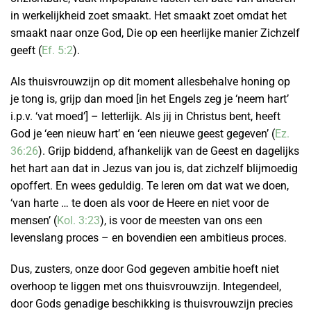
in werkelijkheid zoet smaakt. Het smaakt zoet omdat het
smaakt naar onze God, Die op een heerlijke manier Zichzelf
geeft (
Ef. 5:2
).
Als thuisvrouwzijn op dit moment allesbehalve honing op
je tong is, grijp dan moed [in het Engels zeg je ‘neem hart’
i.p.v. ‘vat moed’] – letterlijk. Als jij in Christus bent, heeft
God je ‘een nieuw hart’ en ‘een nieuwe geest gegeven’ (
Ez.
36:26
). Grijp biddend, afhankelijk van de Geest en dagelijks
het hart aan dat in Jezus van jou is, dat zichzelf blijmoedig
opoffert. En wees geduldig. Te leren om dat wat we doen,
‘van harte … te doen als voor de Heere en niet voor de
mensen’ (
Kol. 3:23
), is voor de meesten van ons een
levenslang proces – en bovendien een ambitieus proces.
Dus, zusters, onze door God gegeven ambitie hoeft niet
overhoop te liggen met ons thuisvrouwzijn. Integendeel,
door Gods genadige beschikking is thuisvrouwzijn precies