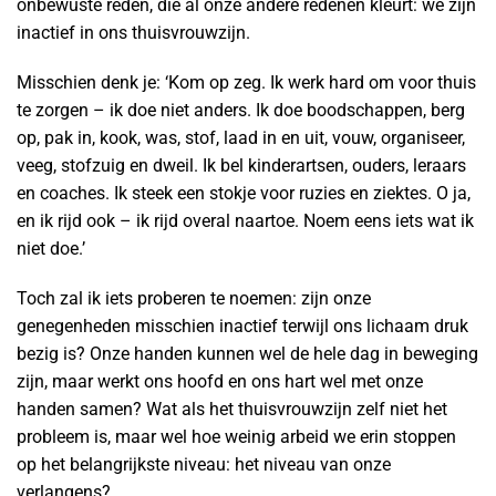
onbewuste reden, die al onze andere redenen kleurt: we zijn
inactief in ons thuisvrouwzijn.
Misschien denk je: ‘Kom op zeg. Ik werk hard om voor thuis
te zorgen – ik doe niet anders. Ik doe boodschappen, berg
op, pak in, kook, was, stof, laad in en uit, vouw, organiseer,
veeg, stofzuig en dweil. Ik bel kinderartsen, ouders, leraars
en coaches. Ik steek een stokje voor ruzies en ziektes. O ja,
en ik rijd ook – ik rijd overal naartoe. Noem eens iets wat ik
niet doe.’
Toch zal ik iets proberen te noemen: zijn onze
genegenheden misschien inactief terwijl ons lichaam druk
bezig is? Onze handen kunnen wel de hele dag in beweging
zijn, maar werkt ons hoofd en ons hart wel met onze
handen samen? Wat als het thuisvrouwzijn zelf niet het
probleem is, maar wel hoe weinig arbeid we erin stoppen
op het belangrijkste niveau: het niveau van onze
verlangens?