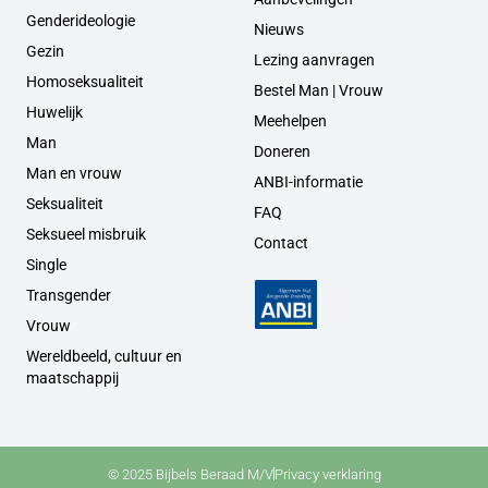
Genderideologie
Nieuws
Gezin
Lezing aanvragen
Homoseksualiteit
Bestel Man | Vrouw
Huwelijk
Meehelpen
Man
Doneren
Man en vrouw
ANBI-informatie
Seksualiteit
FAQ
Seksueel misbruik
Contact
Single
Transgender
Vrouw
Wereldbeeld, cultuur en
maatschappij
© 2025 Bijbels Beraad M/V
Privacy verklaring