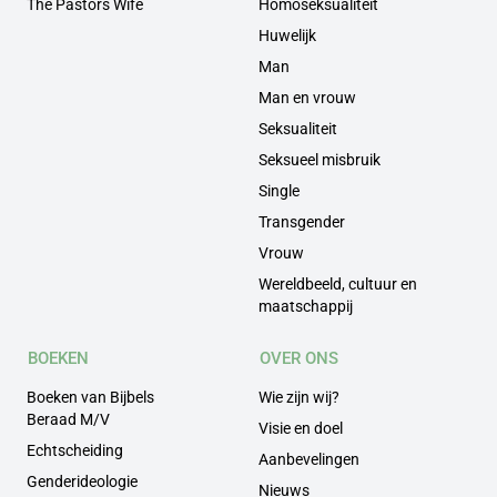
The Pastors Wife
Homoseksualiteit
Huwelijk
Man
Man en vrouw
Seksualiteit
Seksueel misbruik
Single
Transgender
Vrouw
Wereldbeeld, cultuur en
maatschappij
BOEKEN
OVER ONS
Boeken van Bijbels
Wie zijn wij?
Beraad M/V
Visie en doel
Echtscheiding
Aanbevelingen
Genderideologie
Nieuws