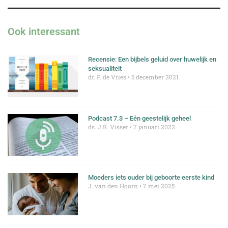
Ook interessant
Recensie: Een bijbels geluid over huwelijk en
seksualiteit
dr. P. de Vries
5 december 2021
Podcast 7.3 – Eén geestelijk geheel
ds. J.R. Visser
7 januari 2022
Moeders iets ouder bij geboorte eerste kind
J. van den Hoorn
7 mei 2025