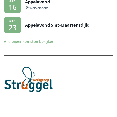
SEP
Appelavond
16
Werkendam
SEP
Appelavond Sint-Maartensdijk
23
Alle bijeenkomsten bekijken
→