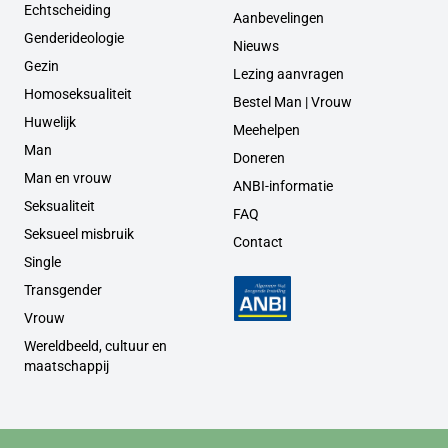
Echtscheiding
Aanbevelingen
Genderideologie
Nieuws
Gezin
Lezing aanvragen
Homoseksualiteit
Bestel Man | Vrouw
Huwelijk
Meehelpen
Man
Doneren
Man en vrouw
ANBI-informatie
Seksualiteit
FAQ
Seksueel misbruik
Contact
Single
Transgender
Vrouw
Wereldbeeld, cultuur en
maatschappij