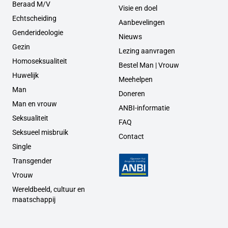
Beraad M/V
Visie en doel
Echtscheiding
Aanbevelingen
Genderideologie
Nieuws
Gezin
Lezing aanvragen
Homoseksualiteit
Bestel Man | Vrouw
Huwelijk
Meehelpen
Man
Doneren
Man en vrouw
ANBI-informatie
Seksualiteit
FAQ
Seksueel misbruik
Contact
Single
Transgender
Vrouw
Wereldbeeld, cultuur en
maatschappij