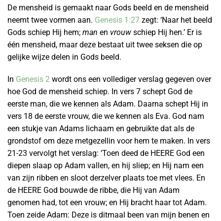
De mensheid is gemaakt naar Gods beeld en de mensheid
neemt twee vormen aan.
Genesis 1:27
zegt: ‘Naar het beeld
Gods schiep Hij hem;
man
en
vrouw
schiep Hij hen.’ Er is
één mensheid, maar deze bestaat uit twee seksen die op
gelijke wijze delen in Gods beeld.
In
Genesis 2
wordt ons een vollediger verslag gegeven over
hoe God de mensheid schiep. In vers 7 schept God de
eerste man, die we kennen als Adam. Daarna schept Hij in
vers 18 de eerste vrouw, die we kennen als Eva. God nam
een stukje van Adams lichaam en gebruikte dat als de
grondstof om deze metgezellin voor hem te maken. In vers
21-23 vervolgt het verslag: ‘Toen deed de HEERE God een
diepen slaap op Adam vallen, en hij sliep; en Hij nam een
van zijn ribben en sloot derzelver plaats toe met vlees. En
de HEERE God bouwde de ribbe, die Hij van Adam
genomen had, tot een vrouw; en Hij bracht haar tot Adam.
Toen zeide Adam: Deze is ditmaal been van mijn benen en