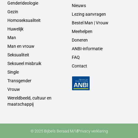
Genderideologie
Nieuws
Gezin
Lezing aanvragen
Homoseksualiteit
Bestel Man | Vrouw
Huwelijk
Meehelpen
Man
Doneren
Man en vrouw
ANBI-informatie
Seksualiteit
FAQ
Seksueel misbruik
Contact
Single
Transgender
Vrouw
Wereldbeeld, cultuur en
maatschappij
© 2025 Bijbels Beraad M/V
Privacy verklaring