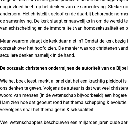
nog invloed heeft op het denken van de samenleving. Sterker no
andersom. Het christelijk geloof en de daarbij behorende norm
de samenleving. De kerk slaagt er nauwelijks in om de wereld t
van echtscheiding en de immoraliteit van homoseksualiteit en p
Maar waarom slaagt de kerk daar niet in? Omdat de kerk bezig 
oorzaak over het hoofd zien. De manier waarop christenen vand
seculiere denken namelijk in de hand.
De oorzaak: christenen ondermijnen de autoriteit van de Bijbel
Wie het boek leest, merkt al snel dat het een krachtig pleidooi is
ons denken te geven. Volgens de auteur is dat wat veel christen
woord van mensen (in de wetenschap bijvoorbeeld) een hogere pl
Ham zien hoe dat gebeurt rond het thema schepping & evolutie.
vervolgens naar het thema gezin & seksualiteit.
Veel wetenschappers beschouwen een miljarden jaren oude aard