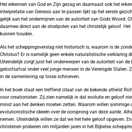
Het erkennen van God en Zijn gezag en daarnaast ook het erkenn
interpretatie van Genesis aan te passen lijkt op het eerste gezic
gelijk aan het ondermijnen van de autoriteit van Gods Woord. C
daarmee direct aan de stoelpoten van het christelijk geloof. He
kunnen houden.
Als het scheppingsverslag niet historisch is, waarom is de zon
Christus? Er is namelijk geen enkele naturalistische verklaring 
Uiteindelijk zorgt juist het onderwerpen van de autoriteit van de
geloofsafval onder veel jonge mensen in de Verenigde Staten. Zo 
in de samenleving op losse schroeven.
In het boek staat een treffend citaat van de bekende atheïst R
voor creationisten. Zij zien namelijk in dat evolutie en geloof nie
minst aan het denken moeten zetten. Waarom willen sommige c
evolutionistische ideeën over de oorsprong van deze aarde. At
nemen. Uiteindelijk willen ze dat we het hele geloof opgeven. 
christenen proberen om miljarden jaren in het Bijbelse scheppings