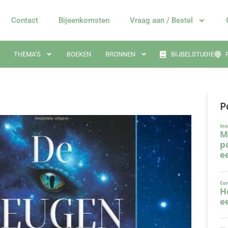
Contact
Bijeenkomsten
Vraag aan / Bestel
THEMA’S
BOEKEN
BRONNEN
BIJBELSTUDIE
P