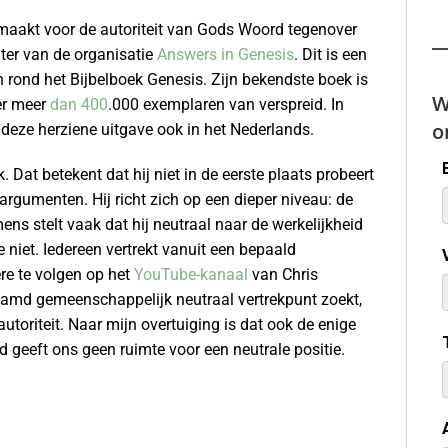
maakt voor de autoriteit van Gods Woord tegenover
hter van de organisatie
Answers in Genesis
. Dit is een
 rond het Bijbelboek Genesis. Zijn bekendste boek is
W
 er meer
dan 400
.000 exemplaren van verspreid. In
o
deze herziene uitgave ook in het Nederlands.
Dat betekent dat hij niet in de eerste plaats probeert
argumenten. Hij richt zich op een dieper niveau: de
s stelt vaak dat hij neutraal naar de werkelijkheid
 niet. Iedereen vertrekt vanuit een bepaald
re te volgen op het
YouTube-kanaal
van Chris
aamd gemeenschappelijk neutraal vertrekpunt zoekt,
toriteit. Naar mijn overtuiging is dat ook de enige
 geeft ons geen ruimte voor een neutrale positie.