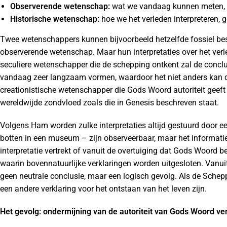
Observerende wetenschap:
wat we vandaag kunnen meten, z
Historische wetenschap:
hoe we het verleden interpreteren,
Twee wetenschappers kunnen bijvoorbeeld hetzelfde fossiel best
observerende wetenschap. Maar hun interpretaties over het verle
seculiere wetenschapper die de schepping ontkent zal de conclu
vandaag zeer langzaam vormen, waardoor het niet anders kan da
creationistische wetenschapper die Gods Woord autoriteit geeft 
wereldwijde zondvloed zoals die in Genesis beschreven staat.
Volgens Ham worden zulke interpretaties altijd gestuurd door ee
botten in een museum – zijn observeerbaar, maar het informatiebo
interpretatie vertrekt of vanuit de overtuiging dat Gods Woord b
waarin bovennatuurlijke verklaringen worden uitgesloten. Vanuit
geen neutrale conclusie, maar een logisch gevolg. Als de Schepp
een andere verklaring voor het ontstaan van het leven zijn.
Het gevolg: ondermijning van de autoriteit van Gods Woord vern