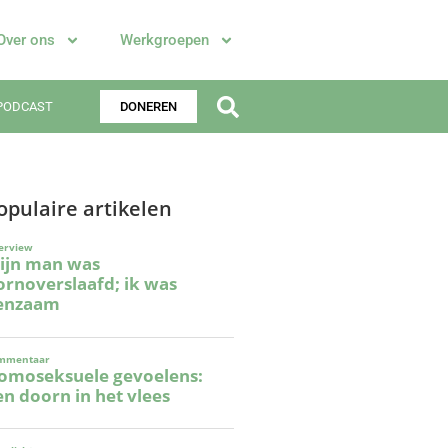
Over ons
Werkgroepen
PODCAST
DONEREN
opulaire artikelen