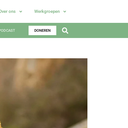
Over ons
Werkgroepen
PODCAST
DONEREN