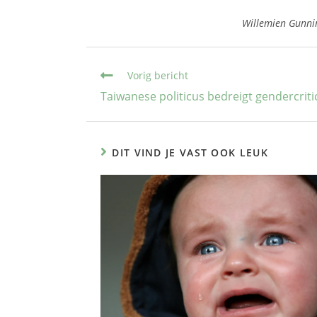
Willemien Gunni
Vorig bericht
Taiwanese politicus bedreigt gendercriti
DIT VIND JE VAST OOK LEUK