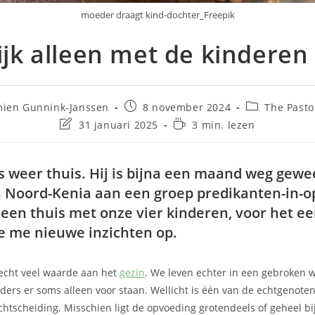
moeder draagt kind-dochter_Freepik
lijk alleen met de kinderen
mien Gunnink-Janssen
8 november 2024
The Pasto
31 januari 2025
3 min. lezen
s weer thuis. Hij is bijna een maand weg gewe
n Noord-Kenia aan een groep predikanten-in-op
leen thuis met onze vier kinderen, voor het eer
e me nieuwe inzichten op.
echt veel waarde aan het
gezin
. We leven echter in een gebroken w
ders er soms alleen voor staan. Wellicht is één van de echtgenoten
chtscheiding. Misschien ligt de opvoeding grotendeels of geheel bi