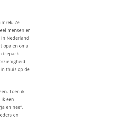
limrek. Ze
veel mensen er
e in Nederland
rt opa en oma
n icepack
orzienigheid
in thuis op de
een. Toen ik
 ik een
“Ja en nee”,
oeders en