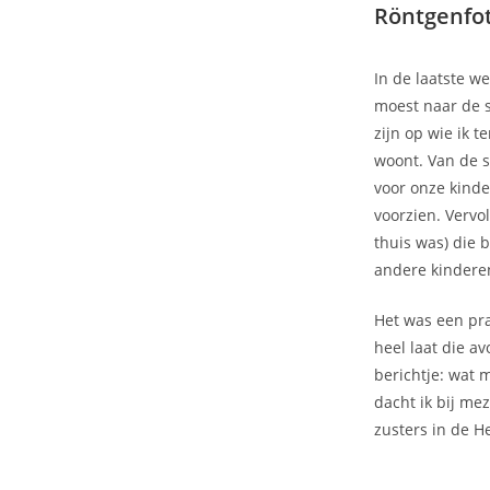
Röntgenfo
In de laatste w
moest naar de s
zijn op wie ik 
woont. Van de 
voor onze kinde
voorzien. Vervo
thuis was) die 
andere kindere
Het was een pra
heel laat die a
berichtje: wat m
dacht ik bij me
zusters in de H