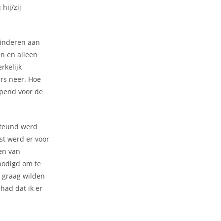
hij/zij
kinderen aan
en en alleen
rkelijk
rs neer. Hoe
opend voor de
esteund werd
t werd er voor
en van
nodigd om te
 graag wilden
had dat ik er