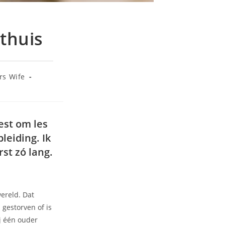
 thuis
rs Wife
est om les
leiding. Ik
st zó lang.
ereld. Dat
 gestorven of is
j één ouder