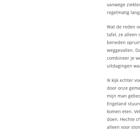
vanwege ziekte/
regelmatig lang
Wat de reden oo
tafel, ze allee
beneden opruime
weggevallen. Da
combineer je w
uitdagingen wa
Ik kijk echter 
door onze geme
mijn man gebed
Engeland stuur
komen eten. Vel
doen. Hechte ch
alleen voor st