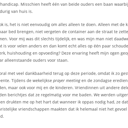
handicap. Misschien heeft één van beide ouders een baan waarbij 
durig van huis is.
k is, het is niet eenvoudig om alles alleen te doen. Alleen met de 
n naar bed brengen, niet vergeten de container aan de straat te zett
n. Voor mij was dit slechts tijdelijk, en was mijn man niet daadwe
t is voor velen anders en dan komt echt alles op één paar schoude
erk, huishouding en opvoeding? Deze ervaring heeft mijn ogen ge
ar alleenstaande ouders voor staan.
vooral met veel dankbaarheid terug op deze periode, omdat ik zo g
ente. Tijdens de wekelijkse
prayer meeting
en de zondagse erediens
en, maar ook voor mij en de kinderen. Vriendinnen uit andere del
den berichtjes dat ze regelmatig voor me baden. We werden uitge
en drukten me op het hart dat wanneer ik oppas nodig had, ze dat
ristelijke vriendschappen maakten dat ik helemaal niet het gevoel 
ond.