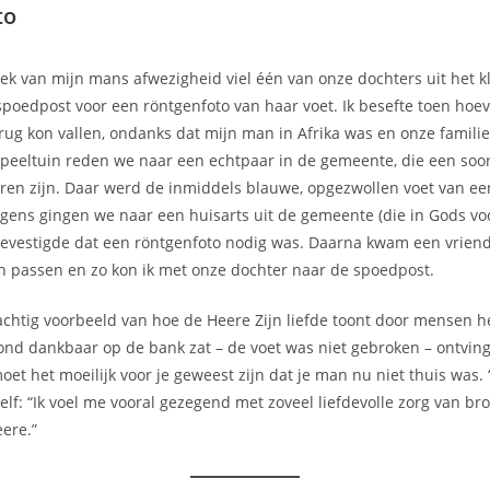
to
eek van mijn mans afwezigheid viel één van onze dochters uit het k
poedpost voor een röntgenfoto van haar voet. Ik besefte toen hoe
terug kon vallen, ondanks dat mijn man in Afrika was en onze famili
speeltuin reden we naar een echtpaar in de gemeente, die een soo
ren zijn. Daar werd de inmiddels blauwe, opgezwollen voet van ee
lgens gingen we naar een huisarts uit de gemeente (die in Gods vo
bevestigde dat een röntgenfoto nodig was. Daarna kwam een vriend
n passen en zo kon ik met onze dochter naar de spoedpost.
chtig voorbeeld van hoe de Heere Zijn liefde toont door mensen h
vond dankbaar op de bank zat – de voet was niet gebroken – ontving
oet het moeilijk voor je geweest zijn dat je man nu niet thuis was. 
zelf: “Ik voel me vooral gezegend met zoveel liefdevolle zorg van br
eere.”