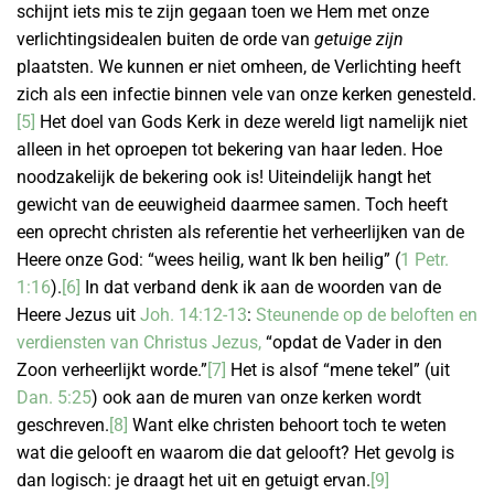
schijnt iets mis te zijn gegaan toen we Hem met onze
verlichtingsidealen buiten de orde van
getuige zijn
plaatsten. We kunnen er niet omheen, de Verlichting heeft
zich als een infectie binnen vele van onze kerken genesteld.
[5]
Het doel van Gods Kerk in deze wereld ligt namelijk niet
alleen in het oproepen tot bekering van haar leden. Hoe
noodzakelijk de bekering ook is! Uiteindelijk hangt het
gewicht van de eeuwigheid daarmee samen. Toch heeft
een oprecht christen als referentie het verheerlijken van de
Heere onze God: “wees heilig, want Ik ben heilig” (
1 Petr.
1:16
).
[6]
In dat verband denk ik aan de woorden van de
Heere Jezus uit
Joh. 14:12-13
:
Steunende op de beloften en
verdiensten van Christus Jezus,
“opdat de Vader in den
Zoon verheerlijkt worde.”
[7]
Het is alsof “mene tekel” (uit
Dan. 5:25
) ook aan de muren van onze kerken wordt
geschreven.
[8]
Want elke christen behoort toch te weten
wat die gelooft en waarom die dat gelooft? Het gevolg is
dan logisch: je draagt het uit en getuigt ervan.
[9]