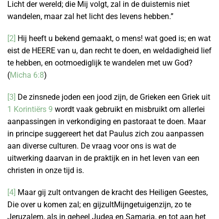
Licht der wereld; die Mij volgt, zal in de duisternis niet
wandelen, maar zal het licht des levens hebben.”
[2]
Hij heeft u bekend gemaakt, o mens! wat goed is; en wat
eist de HEERE van u, dan recht te doen, en weldadigheid lief
te hebben, en ootmoediglijk te wandelen met uw God?
(
Micha 6:8
)
[3]
De zinsnede joden een jood zijn, de Grieken een Griek uit
1 Korintiërs 9
wordt vaak gebruikt en misbruikt om allerlei
aanpassingen in verkondiging en pastoraat te doen. Maar
in principe suggereert het dat Paulus zich zou aanpassen
aan diverse culturen. De vraag voor ons is wat de
uitwerking daarvan in de praktijk en in het leven van een
christen in onze tijd is.
[4]
Maar gij zult ontvangen de kracht des Heiligen Geestes,
Die over u komen zal; en gijzultMijngetuigenzijn, zo te
Jeruzalem, als in geheel Judea en Samaria, en tot aan het