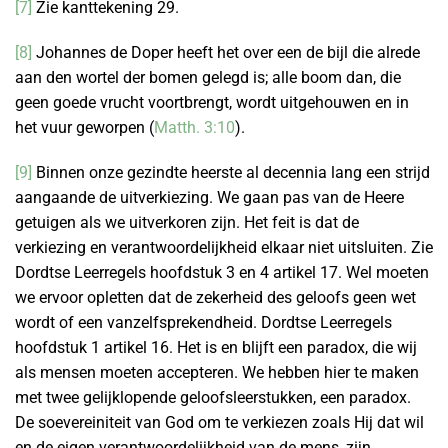
[7]
Zie kanttekening 29.
[8]
Johannes de Doper heeft het over een de bijl die alrede
aan den wortel der bomen gelegd is; alle boom dan, die
geen goede vrucht voortbrengt, wordt uitgehouwen en in
het vuur geworpen (
Matth. 3:10
).
[9]
Binnen onze gezindte heerste al decennia lang een strijd
aangaande de uitverkiezing. We gaan pas van de Heere
getuigen als we uitverkoren zijn. Het feit is dat de
verkiezing en verantwoordelijkheid elkaar niet uitsluiten. Zie
Dordtse Leerregels hoofdstuk 3 en 4 artikel 17. Wel moeten
we ervoor opletten dat de zekerheid des geloofs geen wet
wordt of een vanzelfsprekendheid. Dordtse Leerregels
hoofdstuk 1 artikel 16. Het is en blijft een paradox, die wij
als mensen moeten accepteren. We hebben hier te maken
met twee gelijklopende geloofsleerstukken, een paradox.
De soevereiniteit van God om te verkiezen zoals Hij dat wil
en de eigen verantwoordelijkheid van de mens, zijn