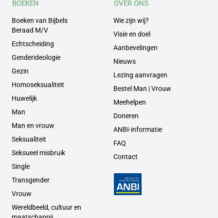
BOEKEN
OVER ONS
Boeken van Bijbels
Wie zijn wij?
Beraad M/V
Visie en doel
Echtscheiding
Aanbevelingen
Genderideologie
Nieuws
Gezin
Lezing aanvragen
Homoseksualiteit
Bestel Man | Vrouw
Huwelijk
Meehelpen
Man
Doneren
Man en vrouw
ANBI-informatie
Seksualiteit
FAQ
Seksueel misbruik
Contact
Single
Transgender
Vrouw
Wereldbeeld, cultuur en
maatschappij