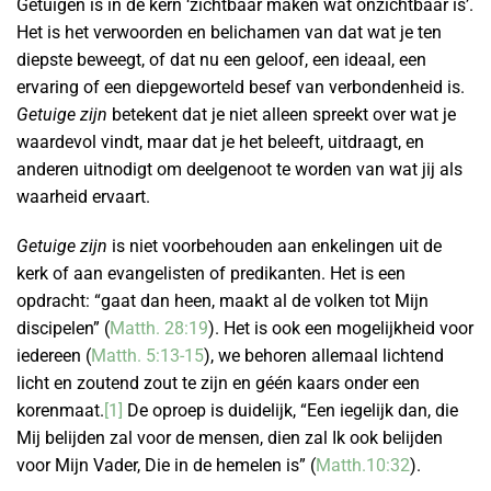
Getuigen is in de kern ‘zichtbaar maken wat onzichtbaar is’.
Het is het verwoorden en belichamen van dat wat je ten
diepste beweegt, of dat nu een geloof, een ideaal, een
ervaring of een diepgeworteld besef van verbondenheid is.
Getuige zijn
betekent dat je niet alleen spreekt over wat je
waardevol vindt, maar dat je het beleeft, uitdraagt, en
anderen uitnodigt om deelgenoot te worden van wat jij als
waarheid ervaart.
Getuige zijn
is niet voorbehouden aan enkelingen uit de
kerk of aan evangelisten of predikanten. Het is een
opdracht: “gaat dan heen, maakt al de volken tot Mijn
discipelen” (
Matth. 28:19
). Het is ook een mogelijkheid voor
iedereen (
Matth. 5:13-15
), we behoren allemaal lichtend
licht en zoutend zout te zijn en géén kaars onder een
korenmaat.
[1]
De oproep is duidelijk, “Een iegelijk dan, die
Mij belijden zal voor de mensen, dien zal Ik ook belijden
voor Mijn Vader, Die in de hemelen is” (
Matth.10:32
).