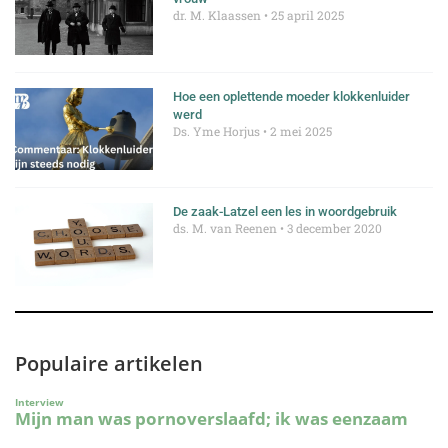
dr. M. Klaassen
25 april 2025
Hoe een oplettende moeder klokkenluider
werd
Ds. Yme Horjus
2 mei 2025
De zaak-Latzel een les in woordgebruik
ds. M. van Reenen
3 december 2020
Populaire artikelen