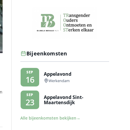
Bijeenkomsten
SEP
Appelavond
16
Werkendam
em
SEP
Appelavond Sint-
23
Maartensdijk
Alle bijeenkomsten bekijken
→