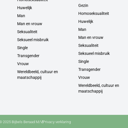
Gezin
Huwelijk
Homoseksualiteit
Man
Huwelijk
Man en vrouw
Man
Seksualiteit
Man en vrouw
Seksueel misbruik
Seksualiteit
Single
Seksueel misbruik
Transgender
Single
Vrouw
Transgender
Wereldbeeld, cultuur en
maatschappij
Vrouw
Wereldbeeld, cultuur en
maatschappij
© 2025 Bijbels Beraad M/V
Privacy verklaring