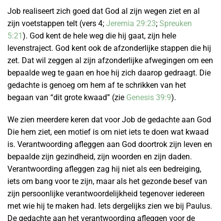
Job realiseert zich goed dat God al zijn wegen ziet en al
zijn voetstappen telt (vers 4;
Jeremia 29:23
;
Spreuken
5:21
). God kent de hele weg die hij gaat, zijn hele
levenstraject. God kent ook de afzonderlijke stappen die hij
zet. Dat wil zeggen al zijn afzonderlijke afwegingen om een
bepaalde weg te gaan en hoe hij zich daarop gedraagt. Die
gedachte is genoeg om hem af te schrikken van het
begaan van “dit grote kwaad” (zie
Genesis 39:9
).
We zien meerdere keren dat voor Job de gedachte aan God
Die hem ziet, een motief is om niet iets te doen wat kwaad
is. Verantwoording afleggen aan God doortrok zijn leven en
bepaalde zijn gezindheid, zijn woorden en zijn daden.
Verantwoording afleggen zag hij niet als een bedreiging,
iets om bang voor te zijn, maar als het gezonde besef van
zijn persoonlijke verantwoordelijkheid tegenover iedereen
met wie hij te maken had. Iets dergelijks zien we bij Paulus.
De gedachte aan het verantwoording afleggen voor de