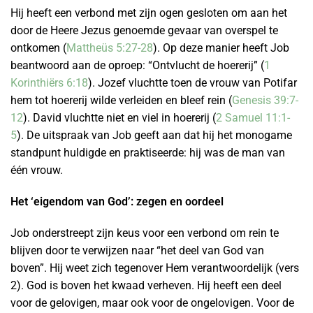
Hij heeft een verbond met zijn ogen gesloten om aan het
door de Heere Jezus genoemde gevaar van overspel te
ontkomen (
Mattheüs 5:27-28
). Op deze manier heeft Job
beantwoord aan de oproep: “Ontvlucht de hoererij” (
1
Korinthiërs 6:18
). Jozef vluchtte toen de vrouw van Potifar
hem tot hoererij wilde verleiden en bleef rein (
Genesis 39:7-
12
). David vluchtte niet en viel in hoererij (
2 Samuel 11:1-
5
). De uitspraak van Job geeft aan dat hij het monogame
standpunt huldigde en praktiseerde: hij was de man van
één vrouw.
Het ‘eigendom van God’: zegen en oordeel
Job onderstreept zijn keus voor een verbond om rein te
blijven door te verwijzen naar “het deel van God van
boven”. Hij weet zich tegenover Hem verantwoordelijk (vers
2). God is boven het kwaad verheven. Hij heeft een deel
voor de gelovigen, maar ook voor de ongelovigen. Voor de