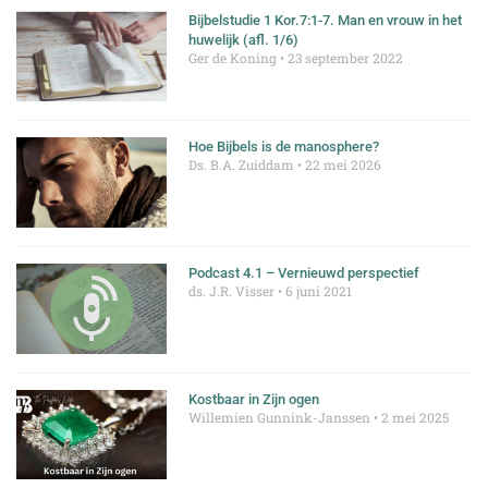
Bijbelstudie 1 Kor.7:1-7. Man en vrouw in het
huwelijk (afl. 1/6)
Ger de Koning
23 september 2022
Hoe Bijbels is de manosphere?
Ds. B.A. Zuiddam
22 mei 2026
Podcast 4.1 – Vernieuwd perspectief
ds. J.R. Visser
6 juni 2021
Kostbaar in Zijn ogen
Willemien Gunnink-Janssen
2 mei 2025