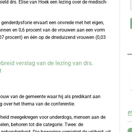
ield drs. Elise van Hoek een lezing over de medisch-
 genderdysforie ervaart een onvrede met het eigen,
 mannen en 0,6 procent van de vrouwen aan een vorm
07 procent) en één op de drieduizend vrouwen (0,03
ebreid verslag van de lezing van drs.
t
bouw van de gemeente waar hij als predikant aan
g over het thema van de conferentie.
genheid meegekregen voor underdogs, mensen aan de
len, behoren tot die categorie. Twee: de
 gebondenheid. Die beweging vernietigt de vrijheid, uit