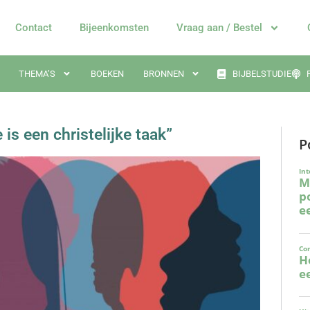
Contact
Bijeenkomsten
Vraag aan / Bestel
THEMA’S
BOEKEN
BRONNEN
BIJBELSTUDIE
is een christelijke taak”
P