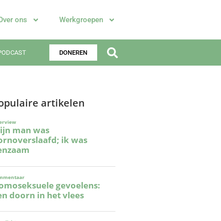
Over ons
Werkgroepen
PODCAST
DONEREN
opulaire artikelen