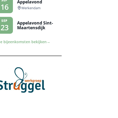
SEP
Appelavond
16
Werkendam
SEP
Appelavond Sint-
23
Maartensdijk
le bijeenkomsten bekijken
→