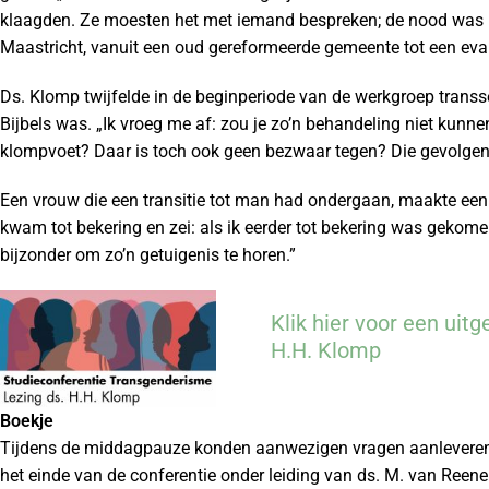
klaagden. Ze moesten het met iemand bespreken; de nood was h
Maastricht, vanuit een oud gereformeerde gemeente tot een ev
Ds. Klomp twijfelde in de beginperiode van de werkgroep transse
Bijbels was. „Ik vroeg me af: zou je zo’n behandeling niet kunne
klompvoet? Daar is toch ook geen bezwaar tegen? Die gevolgen
Een vrouw die een transitie tot man had ondergaan, maakte een
kwam tot bekering en zei: als ik eerder tot bekering was gekome
bijzonder om zo’n getuigenis te horen.”
Klik hier voor een uitg
H.H. Klomp
Boekje
Tijdens de middagpauze konden aanwezigen vragen aanleveren
het einde van de conferentie onder leiding van ds. M. van Reene