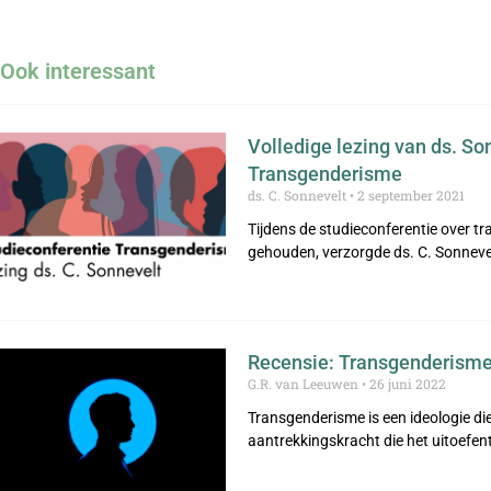
Ook interessant
Volledige lezing van ds. So
Transgenderisme
ds. C. Sonnevelt
2 september 2021
Tijdens de studieconferentie over t
gehouden, verzorgde ds. C. Sonnevel
Recensie: Transgenderisme 
G.R. van Leeuwen
26 juni 2022
Transgenderisme is een ideologie die
aantrekkingskracht die het uitoefen