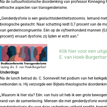
Na de cultuurhistorische doordenking van professor Kinneging h
ethische aspecten van transgenderisme.
„Genderdysforie is een geslachtsidentiteitsstoornis. Iemand met
biologische geslacht. Naar schatting leidt 0,7 procent van de
van genderincongruentie. Eén op de vijftienhonderd mannen (0,
procent) ervaart dysforie; zij lijden er echt aan.”
Klik hier voor een uitg
E. van Hoek-Burgerhar
Underdogs
Na de lunch betrad ds. C. Sonnevelt het podium van het kerkge
verbonden is. Hij verzorgde een Bijbels-theologische doordenkin
„Waarom ik hier sta? Eén: van huis uit heb ik een grote bewo
rand van de samenleving. Mensen die met genderdysforie worste
genderideologie die voor deze underdogs vrijheid predikt, brengt