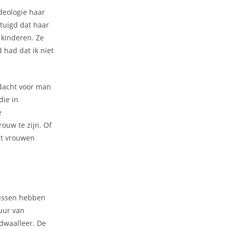
ideologie haar
tuigd dat haar
 kinderen. Ze
 had dat ik niet
ndacht voor man
die in
e
ouw te zijn. Of
at vrouwen
enissen hebben
uur van
 dwaalleer. De