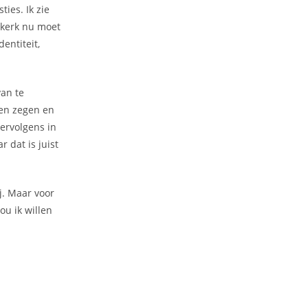
ies. Ik zie
 kerk nu moet
entiteit,
van te
en zegen en
ervolgens in
r dat is juist
j. Maar voor
u ik willen