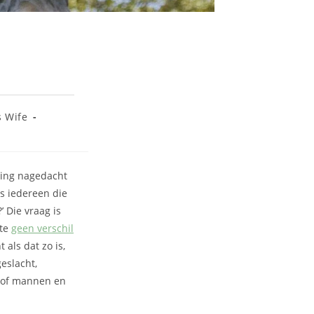
s Wife
ving nagedacht
ls iedereen die
’ Die vraag is
ite
geen verschil
als dat zo is,
eslacht,
n of mannen en