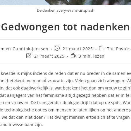
De denker_avery-evans-unsplash
Gedwongen tot nadenken
emien Gunnink-Janssen
21 maart 2025
The Pastor
21 maart 2025
3 min. lezen
kwestie is mijns inziens de reden dat er nu breder in de samenle
het betekent om man of vrouw te zijn. Velen gaan zich afvragen: ‘A
jn, dat ook daadwerkelijk is, wat betekent het dan om vrouw te zijn?
dat aanjagers van het feminisme altijd gezegd hebben dat er in fe
n en vrouwen. De transgenderideologie drijft dat op de spits. Want 
 technologische opties om mensen te laten lijken op het andere g
we dat dan niet doen? Het dwingt mensen ertoe zich af te vrage
ad inwisselbaar zijn.