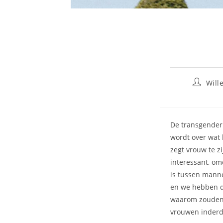
Will
De transgender 
wordt over wat 
zegt vrouw te zi
interessant, om
is tussen manne
en we hebben de
waarom zouden 
vrouwen inderda