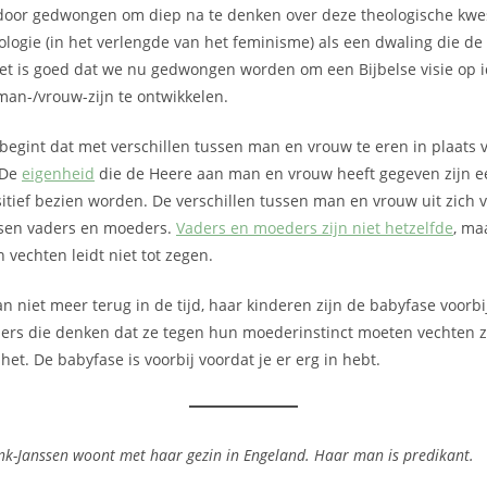
oor gedwongen om diep na te denken over deze theologische kwest
logie (in het verlengde van het feminisme) als een dwaling die de
t is goed dat we nu gedwongen worden om een Bijbelse visie op id
 man-/vrouw-zijn te ontwikkelen.
 begint dat met verschillen tussen man en vrouw te eren in plaats 
 De
eigenheid
die de Heere aan man en vrouw heeft gegeven zijn e
tief bezien worden. De verschillen tussen man en vrouw uit zich v
ssen vaders en moeders.
Vaders en moeders zijn niet hetzelfde
, maa
 vechten leidt niet tot zegen.
an niet meer terug in de tijd, haar kinderen zijn de babyfase voorbi
ers die denken dat ze tegen hun moederinstinct moeten vechten zo
et. De babyfase is voorbij voordat je er erg in hebt.
k-Janssen woont met haar gezin in Engeland. Haar man is predikant.