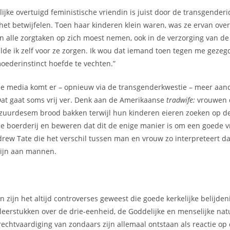
lijke overtuigd feministische vriendin is juist door de transgender
et betwijfelen. Toen haar kinderen klein waren, was ze ervan over
n alle zorgtaken op zich moest nemen, ook in de verzorging van de
wilde ik zelf voor ze zorgen. Ik wou dat iemand toen tegen me gezegd
oederinstinct hoefde te vechten.”
ale media komt er – opnieuw via de transgenderkwestie – meer aa
Dat gaat soms vrij ver. Denk aan de Amerikaanse
tradwife:
vrouwen 
 zuurdesem brood bakken terwijl hun kinderen eieren zoeken op d
e boerderij en beweren dat dit de enige manier is om een goede vr
rew Tate die het verschil tussen man en vrouw zo interpreteert d
zijn aan mannen.
en zijn het altijd controverses geweest die goede kerkelijke belijd
leerstukken over de drie-eenheid, de Goddelijke en menselijke nat
rechtvaardiging van zondaars zijn allemaal ontstaan als reactie op