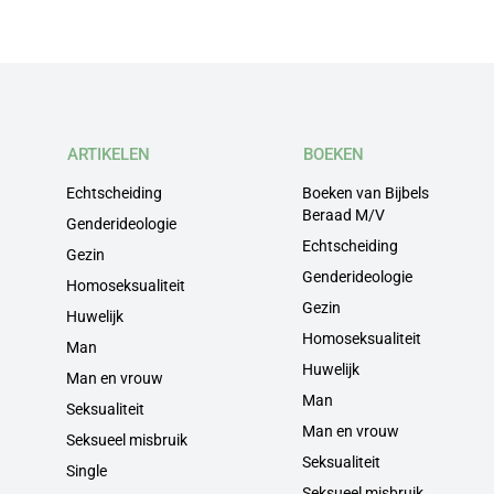
ARTIKELEN
BOEKEN
Echtscheiding
Boeken van Bijbels
Beraad M/V
Genderideologie
Echtscheiding
Gezin
Genderideologie
Homoseksualiteit
Gezin
Huwelijk
Homoseksualiteit
Man
Huwelijk
Man en vrouw
Man
Seksualiteit
Man en vrouw
Seksueel misbruik
Seksualiteit
Single
Seksueel misbruik