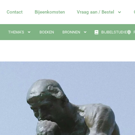
Contact
Bijeenkomsten
Vraag aan / Bestel
THEMA’S
BOEKEN
BRONNEN
BIJBELSTUDIE