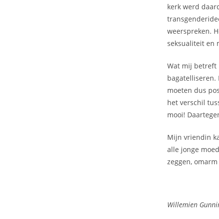
kerk werd daard
transgenderideo
weerspreken. He
seksualiteit en
Wat mij betreft
bagatelliseren.
moeten dus posi
het verschil tu
mooi! Daartegen
Mijn vriendin k
alle jonge moed
zeggen, omarm h
Willemien Gunnin