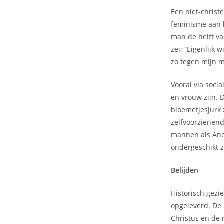
Een niet-christe
feminisme aan h
man de helft va
zei: “Eigenlijk 
zo tegen mijn m
Vooral via soci
en vrouw zijn. 
bloemetjesjurk
zelfvoorzienend
mannen als And
ondergeschikt 
Belijden
Historisch gezi
opgeleverd. De 
Christus en de 