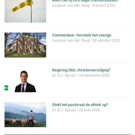
Keert het tij zich tegen transactivisten?
Laurens van der Tang
9 maart 2024
Commentaar: Versterk het overige
Laurens van der Tang
28 oktober 2022
Regering D66: christenvervolging?
Dr. B.J. Spruyt
24 december 2025
Slokt het pastoraat de ethiek op?
Dr. B.J. Spruyt
26 mei 2026