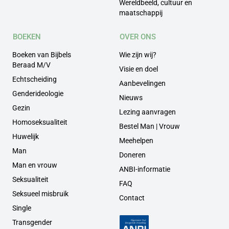
Wereldbeeld, cultuur en
maatschappij
BOEKEN
OVER ONS
Boeken van Bijbels
Wie zijn wij?
Beraad M/V
Visie en doel
Echtscheiding
Aanbevelingen
Genderideologie
Nieuws
Gezin
Lezing aanvragen
Homoseksualiteit
Bestel Man | Vrouw
Huwelijk
Meehelpen
Man
Doneren
Man en vrouw
ANBI-informatie
Seksualiteit
FAQ
Seksueel misbruik
Contact
Single
Transgender