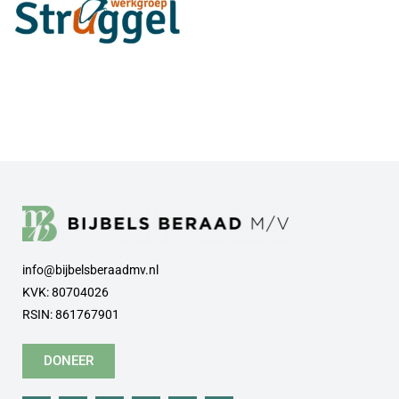
info@bijbelsberaadmv.nl
KVK: 80704026
RSIN: 861767901
DONEER