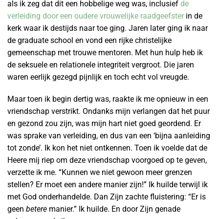
als ik zeg dat dit een hobbelige weg was, inclusief
de
verleiding door een oudere vrouwelijke raadgeefster
in de
kerk waar ik destijds naar toe ging. Jaren later ging ik naar
de graduate school en vond een rijke christelijke
gemeenschap met trouwe mentoren. Met hun hulp heb ik
de seksuele en relationele integriteit vergroot. Die jaren
waren eerlijk gezegd pijnlijk en toch echt vol vreugde.
Maar toen ik begin dertig was, raakte ik me opnieuw in een
vriendschap verstrikt. Ondanks mijn verlangen dat het puur
en gezond zou zijn, was mijn hart niet goed geordend. Er
was sprake van verleiding, en dus van een ‘bijna aanleiding
tot zonde’. Ik kon het niet ontkennen. Toen ik voelde dat de
Heere mij riep om deze vriendschap voorgoed op te geven,
verzette ik me. “Kunnen we niet gewoon meer grenzen
stellen? Er moet een andere manier zijn!” Ik huilde terwijl ik
met God onderhandelde. Dan Zijn zachte fluistering: “Er is
geen
betere
manier.” Ik huilde. En door Zijn genade