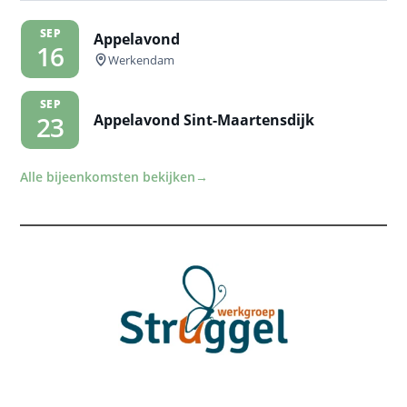
SEP
Appelavond
16
Werkendam
SEP
Appelavond Sint-Maartensdijk
23
Alle bijeenkomsten bekijken
→