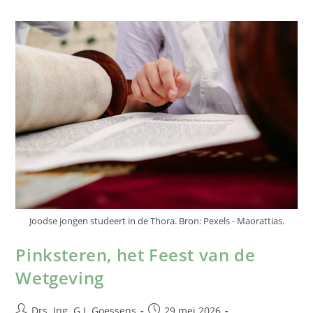
Joodse jongen studeert in de Thora. Bron: Pexels - Maorattias.
Pinksteren, het Feest van de
Wetgeving
Drs. Ing. G.J. Goessens
29 mei 2026