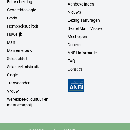
Echtscheiding
Aanbevelingen
Genderideologie
Nieuws
Gezin
Lezing aanvragen
Homoseksualiteit
Bestel Man | Vrouw
Huwelijk
Meehelpen
Man
Doneren
Man en vrouw
ANBI-informatie
Seksualiteit
FAQ
Seksueel misbruik
Contact
Single
Transgender
Vrouw
Wereldbeeld, cultuur en
maatschappij