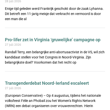
28 juli 2026
Enige tijd geleden werd Frankrijk geschokt door de zaak Lyhanna.
Dit betreft een 11-jarig meisje dat verkracht en vermoord is door
een man die al
Pro-lifer zet in Virginia ‘gruwelijke’ campagne op
27 juli 2026
Randall Terry, een belangrijke anti-abortusactivist in de VS, wil zich
kandidaat stellen voor het Congres in Noord-Virginia. Zijn
belangrijkste doel? Voorkomen dat het recht op
Transgenderdebat Noord-Ierland escaleert
27 juli 2026
(European Conservative) – Op 4 augustus, tijdens het nationale
volksfeest Féile an Phobail zou het Women’s Rights Network
(WRN) een debat organiseren over vrouwenrechten. Hierin