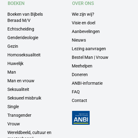
BOEKEN
OVER ONS
Boeken van Bijbels
Wie zijn wij?
Beraad M/V
Visie en doel
Echtscheiding
Aanbevelingen
Genderideologie
Nieuws
Gezin
Lezing aanvragen
Homoseksualiteit
Bestel Man | Vrouw
Huwelijk
Meehelpen
Man
Doneren
Man en vrouw
ANBI-informatie
Seksualiteit
FAQ
Seksueel misbruik
Contact
Single
Transgender
Vrouw
Wereldbeeld, cultuur en