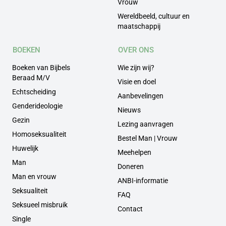
Vrouw
Wereldbeeld, cultuur en
maatschappij
BOEKEN
OVER ONS
Boeken van Bijbels
Wie zijn wij?
Beraad M/V
Visie en doel
Echtscheiding
Aanbevelingen
Genderideologie
Nieuws
Gezin
Lezing aanvragen
Homoseksualiteit
Bestel Man | Vrouw
Huwelijk
Meehelpen
Man
Doneren
Man en vrouw
ANBI-informatie
Seksualiteit
FAQ
Seksueel misbruik
Contact
Single