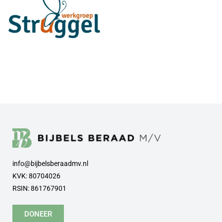
info@bijbelsberaadmv.nl
KVK: 80704026
RSIN: 861767901
DONEER