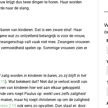
ouw krijgt dus twee dingen te horen. Haar worden
rde naar de slang.
W
 baren van kinderen. Dat is een zware straf. Haar
o
ne wat zo ontzettend belangrijk is voor de vrouw,
 zwangerschap valt vaak niet mee. Zwangere vrouwen
e) vermoeidheid spelen op. Sommige vrouwen zien er
 zalig worden in kinderen te baren, zo zij blijft in het
:15
). Wat betekent dat? Niet dat je verlost wordt van
aren van kinderen hier wel aan elkaar gekoppeld.
ende vers roept Paulus op:
werkt uws zelfs zaligheid
oet maken, maar hij roept christenen op om de zaligheid
heüs 2:15
ook eens zo opvatten. Dan staat er: door