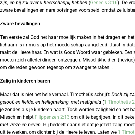
zijn, en hij zal over u heerschappij hebben
(
Genesis 3:16
). De vr
zware bevallingen en nare botsingen voorspeld, omdat ze luiste
Zware bevallingen
Ten eerste zal God het haar moeilijk maken in het dragen en het
lichaam is immers op het moederschap aangelegd. Juist in datge
raakt de Heere haar. En wat is Gods Woord waar gebleken. Een
moeten zich allerlei dingen ontzeggen. Misselijkheid en (hevig
om die reden gewoon tegenop om zwanger te raken…
Zalig in kinderen baren
Maar dat is niet het hele verhaal. Timotheüs schrijft:
Doch zij zal
geloof, en liefde, en heiligmaking, met matigheid
(
1 Timotheüs 2
je zonden als je kinderen baart. Toch worden zaligheid en het b
Misschien helpt
Filippenzen 2:13
om dit te begrijpen. In dit bek
met vreze en beven
. Hij bedoelt daar niet dat je jezelf zalig m
uit te werken, om dichter bij de Heere te leven. Laten we
1 Timot