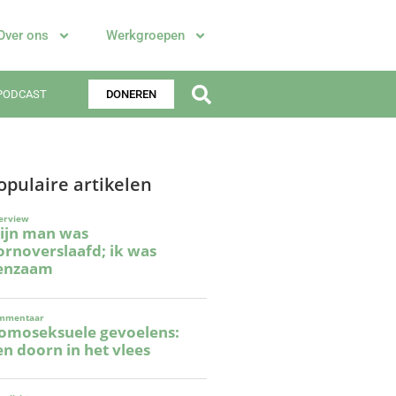
Over ons
Werkgroepen
PODCAST
DONEREN
opulaire artikelen