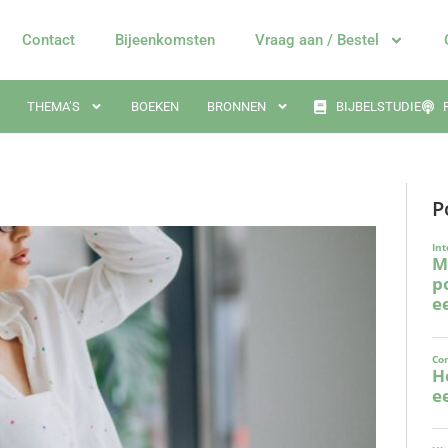
Contact
Bijeenkomsten
Vraag aan / Bestel
THEMA’S
BOEKEN
BRONNEN
BIJBELSTUDIE
P