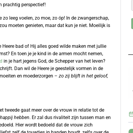
n prachtig perspectief!
 zo leeg voelen, zo moe, zo óp! In de zwangerschap,
 zou moeten genieten, maar dat kun je niet. Moeilijk is
 Heere bad of Hij alles goed wilde maken met jullie
komst? En toen je je kind in de armen mocht nemen,
id
in je hart jegens God, de Schepper van het leven?
chrijft. Dan wil de Heere je geestelijk vormen in de
r moeiten en moederzorgen –
zo zij blijft in het geloof,
et tweede gaat meer over de vrouw in relatie tot de
schappij hebben
. Er zal dus rivaliteit zijn tussen man en
edoeld. Hier wordt bedoeld dat de vrouw zich
liefst zelf de touwtjes in handen houdt, zelfs over de