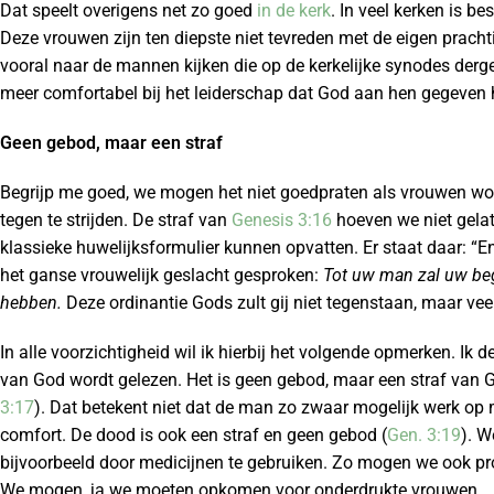
Dat speelt overigens net zo goed
in de kerk
. In veel kerken is 
Deze vrouwen zijn ten diepste niet tevreden met de eigen prach
vooral naar de mannen kijken die op de kerkelijke synodes derg
meer comfortabel bij het leiderschap dat God aan hen gegeven 
Geen gebod, maar een straf
Begrijp me goed, we mogen het niet goedpraten als vrouwen word
tegen te strijden. De straf van
Genesis 3:16
hoeven we niet gelat
klassieke huwelijksformulier kunnen opvatten. Er staat daar: “En
het ganse vrouwelijk geslacht gesproken:
Tot uw man zal uw bege
hebben.
Deze ordinantie Gods zult gij niet tegenstaan, maar v
In alle voorzichtigheid wil ik hierbij het volgende opmerken. Ik 
van God wordt gelezen. Het is geen gebod, maar een straf van G
3:17
). Dat betekent niet dat de man zo zwaar mogelijk werk op
comfort. De dood is ook een straf en geen gebod (
Gen. 3:19
). W
bijvoorbeeld door medicijnen te gebruiken. Zo mogen we ook p
We mogen, ja we moeten opkomen voor onderdrukte vrouwen.