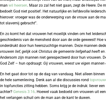
man
wil heersen
. Maar zo zal het niet gaan, zegt de Heere. De
bedoelt God niet positief. Het natuurlijke en liefdevolle leidersc
hierover: vroeger was de onderwerping van de vrouw aan de man “v
tot slavernij gebracht”.
En zo komt het dat vrouwen het moeilijk vinden om het leidersc
geschiedenis van de mensheid door aan de orde geweest! Hoe va
onderdrukt door hun heerszuchtige mannen. Deze mannen deden
vrouwen lief, gelijk ook Christus de gemeente liefgehad heeft e
Andersom zijn mannen niet gerespecteerd door hun vrouwen. De
God Zelf – hun opdraagt:
Gij vrouwen, weest uw eigen mannen o
En het gaat door tot op de dag van vandaag. Niet alleen binnen he
de hele samenleving. Denk aan al die discussies rond
topvrouw
in topfuncties zitting hebben. Soms krijg je de indruk: liever 
achter?
Genesis 3:16
. Hoewel vaak bedoeld om vrouwen uit een 
het verlangen schuil om de man aan de kant te duwen.