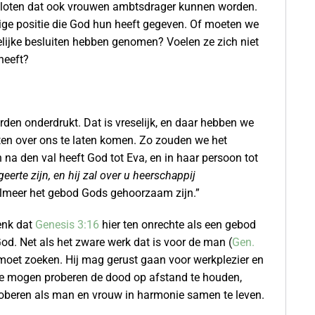
besloten dat ook vrouwen ambtsdrager kunnen worden.
tige positie die God hun heeft gegeven. Of moeten we
elijke besluiten hebben genomen? Voelen ze zich niet
heeft?
en onderdrukt. Dat is vreselijk, en daar hebben we
en over ons te laten komen. Zo zouden we het
 na den val heeft God tot Eva, en in haar persoon tot
erte zijn, en hij zal over u heerschappij
eelmeer het gebod Gods gehoorzaam zijn.”
denk dat
Genesis 3:16
hier ten onrechte als een gebod
od. Net als het zware werk dat is voor de man (
Gen.
 moet zoeken. Hij mag gerust gaan voor werkplezier en
e mogen proberen de dood op afstand te houden,
roberen als man en vrouw in harmonie samen te leven.