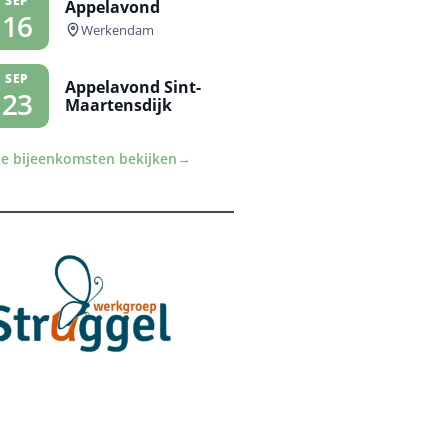
SEP
Appelavond
16
Werkendam
SEP
Appelavond Sint-
23
Maartensdijk
le bijeenkomsten bekijken
→