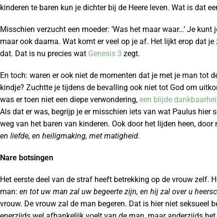
kinderen te baren kun je dichter bij de Heere leven. Wat is dat ee
Misschien verzucht een moeder: ‘Was het maar waar…’ Je kunt je
maar ook daarna. Wat komt er veel op je af. Het lijkt erop dat je
dat. Dat is nu precies wat
Genesis 3
zegt.
En toch: waren er ook niet de momenten dat je met je man tot de
kindje? Zuchtte je tijdens de bevalling ook niet tot God om uit
was er toen niet een diepe verwondering,
een blijde dankbaarhe
Als dat er was, begrijp je er misschien iets van wat Paulus hier s
weg van het baren van kinderen. Ook door het lijden heen, doo
en liefde, en heiligmaking, met matigheid
.
Nare botsingen
Het eerste deel van de straf heeft betrekking op de vrouw zelf. H
man:
en tot uw man zal uw begeerte zijn, en hij zal over u heer
vrouw. De vrouw zal de man begeren. Dat is hier niet seksueel b
enerzijds wel afhankelijk voelt van de man, maar anderzijds het 