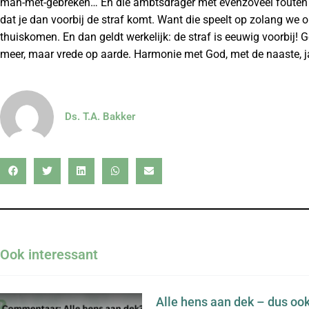
man-met-gebreken… En die ambtsdrager met evenzoveel fouten als
dat je dan voorbij de straf komt. Want die speelt op zolang we
thuiskomen. En dan geldt werkelijk: de straf is eeuwig voorbij!
meer, maar vrede op aarde. Harmonie met God, met de naaste, ja
Ds. T.A. Bakker
Ook interessant
Alle hens aan dek – dus o