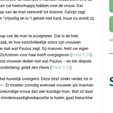
 man zal heerschappij hebben over de vrouw. Dat
hap van de man verwordt tot tirannie. Calvijn zegt
rijwillig en in ’t geheel niet hard, maar nu wordt zij
hap van de man te accepteren. Dat is de hele
Al
ak, en hoe verschrikkelijk soms zijn vrouwen
 niet wat Paulus zegt:
Gij mannen, hebt uw eigen
n Zichzelven voor haar heeft overgegeven
(
Efeze 5:25
).
ze vrouwen deden niet wat Paulus – en ten diepste
nderdanig, gelijk den Heere
(
Efeze 5:22
).
t huwelijk overigens. Deze straf strekt verder, tot in
en
. Er moeten zonodig evenveel vrouwen als mannen
een onkundige vrouw dan een kundige man. Wat zit daar
minderwaardigheidspositie te halen, gaat hierachter