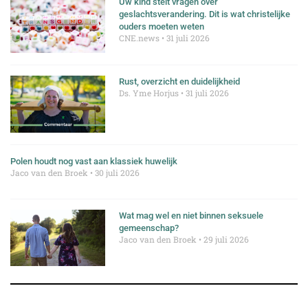
Uw kind stelt vragen over
geslachtsverandering. Dit is wat christelijke
ouders moeten weten
CNE.news
31 juli 2026
Rust, overzicht en duidelijkheid
Ds. Yme Horjus
31 juli 2026
Polen houdt nog vast aan klassiek huwelijk
Jaco van den Broek
30 juli 2026
Wat mag wel en niet binnen seksuele
gemeenschap?
Jaco van den Broek
29 juli 2026