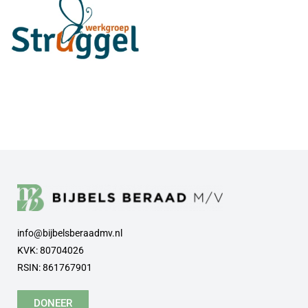
info@bijbelsberaadmv.nl
KVK: 80704026
RSIN: 861767901
DONEER