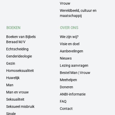
Vrouw
Wereldbeeld, cultuur en
maatschappij
BOEKEN
OVER ONS
Boeken van Bijbels
Wie zijn wij?
Beraad M/V
Visie en doel
Echtscheiding
Aanbevelingen
Genderideologie
Nieuws
Gezin
Lezing aanvragen
Homoseksualiteit
Bestel Man | Vrouw
Huwelijk
Meehelpen
Man
Doneren
Man en vrouw
ANBI-informatie
Seksualiteit
FAQ
Seksueel misbruik
Contact
Single