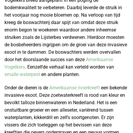
Vogelkers breed aangeplant in een poging de
bodemkwaliteit te verbeteren. Daarbij leverde de struik in
het voorjaar nog mooie bloemen op. Na verloop van tijd
kreeg de boswachterij daar spijt van omdat deze struik
enorm begon te woekeren waardoor andere inheemse
struiken zoals de Lijsterbes verdwenen. Hierdoor moesten
de bosbeheerders ingrijpen om de groei van deze invasieve
exoot in te dammen. De boswachters werden overvallen
door het doorslaande succes van deze
Amerikaanse
Vogelkers
. Eenzelfde verhaal kan verteld worden van
smalle waterpest
en andere planten.
Onder de dieren is de
Amerikaanse rivierkreeft
een bekende
invasieve exoot. Deze zoetwaterkreeft is rood van kleur en
bevolkt talloze binnenwateren in Nederland. Het is een
onstuitbare groeier en een alleseter, variërend tussen
waterplanten, kikkerdril en zelfs soortgenoten. Er zijn
vissers die zich toeleggen op het bevissen van deze
kreeftjes die oevers ondergraven en een gevaar vormen