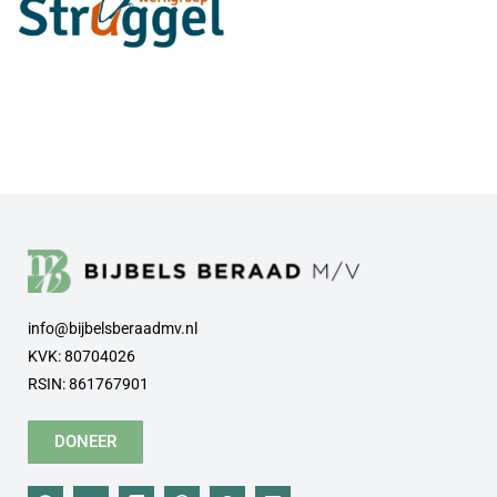
info@bijbelsberaadmv.nl
KVK: 80704026
RSIN: 861767901
DONEER