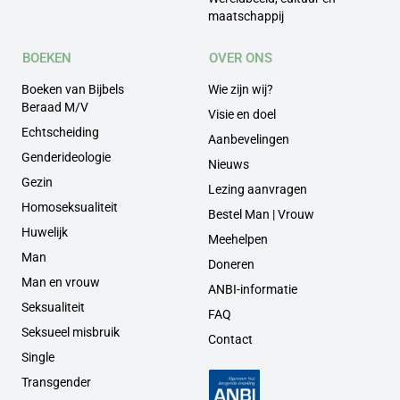
maatschappij
BOEKEN
OVER ONS
Boeken van Bijbels
Wie zijn wij?
Beraad M/V
Visie en doel
Echtscheiding
Aanbevelingen
Genderideologie
Nieuws
Gezin
Lezing aanvragen
Homoseksualiteit
Bestel Man | Vrouw
Huwelijk
Meehelpen
Man
Doneren
Man en vrouw
ANBI-informatie
Seksualiteit
FAQ
Seksueel misbruik
Contact
Single
Transgender