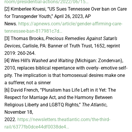
room/presidential-actions/2022/06/15…
[2] Kimberlee Kruesi, “US Sues Tennessee Over ban on Care
for Transgender Youth,” April 26, 2023, AP
News.
https://apnews.com/article/gender-affirming-care-
tennessee-ban-817981c7d…
[3] Thomas Brooks,
Precious Remedies Against Satan’s
Devices
, Carlisle, PA: Banner of Truth Trust, 1652, reprint
2019: 260-264.
[4] Wes Hill’s
Washed and Waiting
(Michigan: Zondervan),
2010, replaces biblical repentance with overly- emotive self-
pity. The implication is that homosexual desires make one
a sufferer, not a sinner
[6] David French, “Pluralism has Life Left in it Yet: The
Respect for Marriage Act, and the Harmony Between
Religious Liberty and LGBTQ Rights,”
The Atlantic
,
November 18,
2022.
https://newsletters.theatlantic.com/the-third-
rail/6377fb0dce44df0038de4…