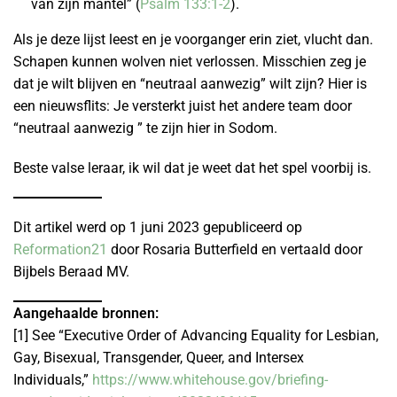
van zijn mantel” (
Psalm 133:1-2
).
Als je deze lijst leest en je voorganger erin ziet, vlucht dan.
Schapen kunnen wolven niet verlossen. Misschien zeg je
dat je wilt blijven en “neutraal aanwezig” wilt zijn? Hier is
een nieuwsflits: Je versterkt juist het andere team door
“neutraal aanwezig ” te zijn hier in Sodom.
Beste valse leraar, ik wil dat je weet dat het spel voorbij is.
Dit artikel werd op 1 juni 2023 gepubliceerd op
Reformation21
door Rosaria Butterfield en vertaald door
Bijbels Beraad MV.
Aangehaalde bronnen:
[1] See “Executive Order of Advancing Equality for Lesbian,
Gay, Bisexual, Transgender, Queer, and Intersex
Individuals,”
https://www.whitehouse.gov/briefing-