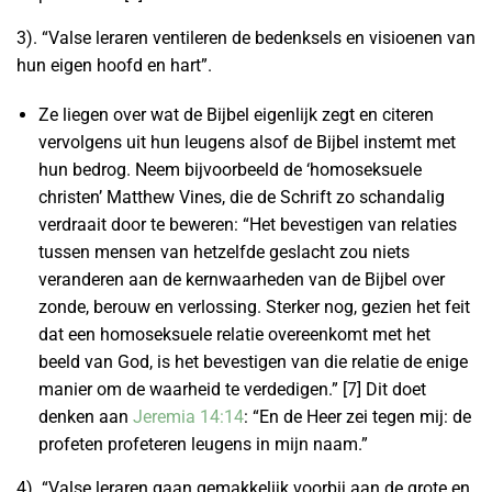
3). “Valse leraren ventileren de bedenksels en visioenen van
hun eigen hoofd en hart”.
Ze liegen over wat de Bijbel eigenlijk zegt en citeren
vervolgens uit hun leugens alsof de Bijbel instemt met
hun bedrog. Neem bijvoorbeeld de ‘homoseksuele
christen’ Matthew Vines, die de Schrift zo schandalig
verdraait door te beweren: “Het bevestigen van relaties
tussen mensen van hetzelfde geslacht zou niets
veranderen aan de kernwaarheden van de Bijbel over
zonde, berouw en verlossing. Sterker nog, gezien het feit
dat een homoseksuele relatie overeenkomt met het
beeld van God, is het bevestigen van die relatie de enige
manier om de waarheid te verdedigen.” [7] Dit doet
denken aan
Jeremia 14:14
: “En de Heer zei tegen mij: de
profeten profeteren leugens in mijn naam.”
4). “Valse leraren gaan gemakkelijk voorbij aan de grote en