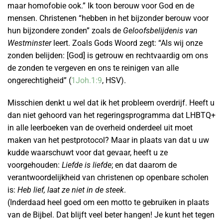
maar homofobie ook.” Ik toon berouw voor God en de
mensen. Christenen “hebben in het bijzonder berouw voor
hun bijzondere zonden” zoals de
Geloofsbelijdenis van
Westminster
leert. Zoals Gods Woord zegt: “Als wij onze
zonden belijden: [God] is getrouw en rechtvaardig om ons
de zonden te vergeven en ons te reinigen van alle
ongerechtigheid” (
1Joh.1:9
, HSV).
Misschien denkt u wel dat ik het probleem overdrijf. Heeft u
dan niet gehoord van het regeringsprogramma dat LHBTQ+
in alle leerboeken van de overheid onderdeel uit moet
maken van het pestprotocol? Maar in plaats van dat u uw
kudde waarschuwt voor dat gevaar, heeft u ze
voorgehouden:
Liefde is liefde
; en dat daarom de
verantwoordelijkheid van christenen op openbare scholen
is:
Heb lief, laat ze niet in de steek
.
(Inderdaad heel goed om een motto te gebruiken in plaats
van de Bijbel. Dat blijft veel beter hangen! Je kunt het tegen