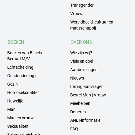
Transgender
Vrouw
Wereldbeeld, cultuur en
maatschappij
BOEKEN
OVER ONS
Boeken van Bijbels
Wie zijn wij?
Beraad M/V
Visie en doel
Echtscheiding
Aanbevelingen
Genderideologie
Nieuws
Gezin
Lezing aanvragen
Homoseksualiteit
Bestel Man | Vrouw
Huwelijk
Meehelpen
Man
Doneren
Man en vrouw
ANBI-informatie
Seksualiteit
FAQ
Seksueel misbruik