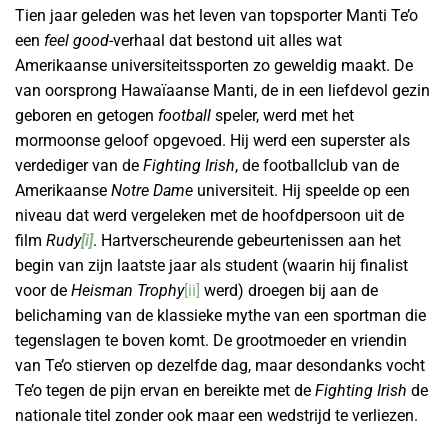
Tien jaar geleden was het leven van topsporter Manti Te’o
een
feel good
-verhaal dat bestond uit alles wat
Amerikaanse universiteitssporten zo geweldig maakt. De
van oorsprong Hawaïaanse Manti, de in een liefdevol gezin
geboren en getogen
football
speler, werd met het
mormoonse geloof opgevoed. Hij werd een superster als
verdediger van de
Fighting Irish
, de footballclub van de
Amerikaanse
Notre Dame
universiteit. Hij speelde op een
niveau dat werd vergeleken met de hoofdpersoon uit de
film
Rudy
[i]
. Hartverscheurende gebeurtenissen aan het
begin van zijn laatste jaar als student (waarin hij finalist
voor de
Heisman Trophy
[ii]
werd) droegen bij aan de
belichaming van de klassieke mythe van een sportman die
tegenslagen te boven komt. De grootmoeder en vriendin
van Te’o stierven op dezelfde dag, maar desondanks vocht
Te’o tegen de pijn ervan en bereikte met de
Fighting Irish
de
nationale titel zonder ook maar een wedstrijd te verliezen.