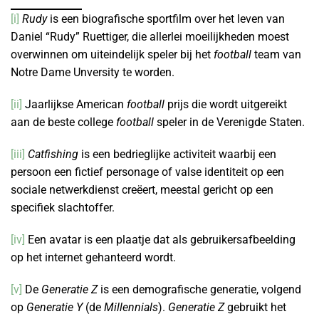
[i]
Rudy
is een biografische sportfilm over het leven van
Daniel “Rudy” Ruettiger, die allerlei moeilijkheden moest
overwinnen om uiteindelijk speler bij het
football
team van
Notre Dame Unversity te worden.
[ii]
Jaarlijkse American
football
prijs die wordt uitgereikt
aan de beste college
football
speler in de Verenigde Staten.
[iii]
Catfishing
is een bedrieglijke activiteit waarbij een
persoon een fictief personage of valse identiteit op een
sociale netwerkdienst creëert, meestal gericht op een
specifiek slachtoffer.
[iv]
Een avatar is een plaatje dat als gebruikersafbeelding
op het internet gehanteerd wordt.
[v]
De
Generatie Z
is een demografische generatie, volgend
op
Generatie Y
(de
Millennials
).
Generatie Z
gebruikt het