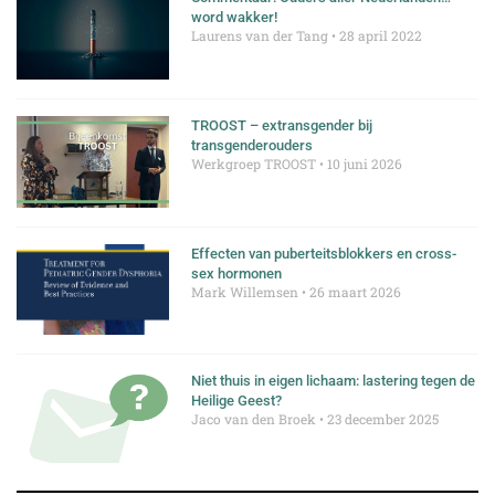
word wakker!
Laurens van der Tang
28 april 2022
TROOST – extransgender bij
transgenderouders
Werkgroep TROOST
10 juni 2026
Effecten van puberteitsblokkers en cross-
sex hormonen
Mark Willemsen
26 maart 2026
Niet thuis in eigen lichaam: lastering tegen de
Heilige Geest?
Jaco van den Broek
23 december 2025