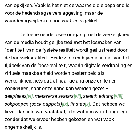
van opkijken. Vaak is het niet de waarheid die bepalend is
voor de hedendaagse verslaggeving, maar de
waarderingscijfers en hoe vaak er is geliket.
De toenemende losse omgang met de werkelijkheid
van de media houdt gelijke tred met het losmaken van
‘identiteit’ van de fysieke realiteit wordt geïllustreerd door
de transseksualiteit. Beide zijn een bijverschijnsel van het
tijdperk van de ‘post-realiteit’, waarin digitale verdraaiing en
virtuele maakbaarheid worden bestempeld als
werkelijkheid; iets dat, al naar gelang onze grillen en
voorkeuren, naar onze hand kan worden gezet –
deepfakes
[vi]
,
metaverse avatars
[vii]
,
stealth editing
[viii]
,
sokpoppen (sock puppets)
[ix]
,
finsta’s
[x]
. Dat hebben we
liever dan iets wat vaststaat, iets wat ons wordt opgelegd
zonder dat we ervoor hebben gekozen en wat vaak
ongemakkelijk is.