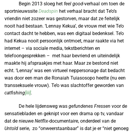
Begin 2013 sloeg het
feel good
-verhaal om toen de
sportnieuwssite
Deadspin
het verhaal bracht dat Te’o’s
vriendin niet zozeer was gestorven, maar dat ze feitelijk
nooit had bestaan. ‘Lennay Kekua’, de vrouw met wie Te’o
contact dacht te hebben, was een digitaal bedenksel. Te’o
had Kekua nooit persoonlijk ontmoet, maar raakte via het
internet – via sociale media, tekstberichten en
telefoongesprekken – met haar bevriend en uiteindelijk
maakte hij afspraakjes met haar. Maar ze bestond niet
echt. ‘Lennay’ was een virtueel neppersonage dat bedacht
was door een man die Ronaiah Tuiasosopo heette (nu een
transseksuele vrouw). Te’o was slachtoffer geworden van
catfishing
[iii]
.
De hele lijdensweg was
gefundenes Fressen
voor de
sensatiebladen en geknipt voor een drama op tv, vandaar
dat de nieuwe
Netflix
-documentaire, onderdeel van de
Untold
serie, zo “onweerstaanbaar” is dat je er “niet genoeg