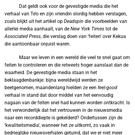
Dat geldt ook voor de gevestigde media die het
verhaal van Te’o en zijn vriendin slordig hebben verslagen,
zoals blijkt uit het artikel op
Deadspin
die voorbeelden van
allerlei media aanhaalt, van de
New York Times
tot de
Associated Press
, die verslag doen van ‘feiten’ over Kekua
die aantoonbaar onjuist waren.
Maar we leven in een wereld die veel te snel gaat om
feiten te controleren en die
retweets
hoger aanslaat dan de
waarheid. De gevestigde media staan in het
beklaagdenbankje: bijna wereldwijd werden ze
beetgenomen, maandenlang hielden ze een
feel-good
verhaal in stand dat door middel van het eenvoudig
nagaan van de feiten snel had kunnen worden ontkracht. Is
het verwonderlijk dat het vertrouwen in de nieuwsmedia
naar een recorddiepte is gekelderd? Ondertussen zijn de
‘kwaliteitsmedia’, wanneer het ze uitkomt, zo vaak in
bedrieglijke nieuwsverhalen getuind, dat we er niet meer