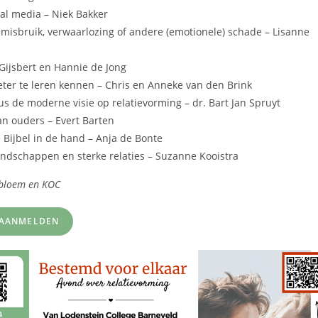
ial media – Niek Bakker
a misbruik, verwaarlozing of andere (emotionele) schade – Lisanne
 Gijsbert en Hannie de Jong
er te leren kennen – Chris en Anneke van den Brink
us de moderne visie op relatievorming – dr. Bart Jan Spruyt
an ouders – Evert Barten
e Bijbel in de hand – Anja de Bonte
iendschappen en sterke relaties – Suzanne Kooistra
sbloem
en KOC
AANMELDEN