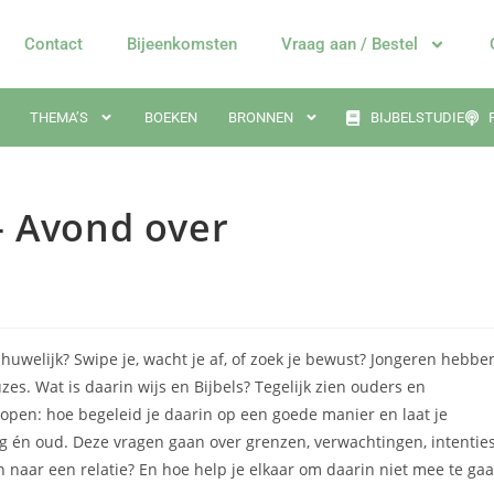
Contact
Bijeenkomsten
Vraag aan / Bestel
THEMA’S
BOEKEN
BRONNEN
BIJBELSTUDIE
– Avond over
uwelijk? Swipe je, wacht je af, of zoek je bewust? Jongeren hebbe
es. Wat is daarin wijs en Bijbels? Tegelijk zien ouders en
open: hoe begeleid je daarin op een goede manier en laat je
jong én oud. Deze vragen gaan over grenzen, verwachtingen, intentie
 naar een relatie? En hoe help je elkaar om daarin niet mee te ga