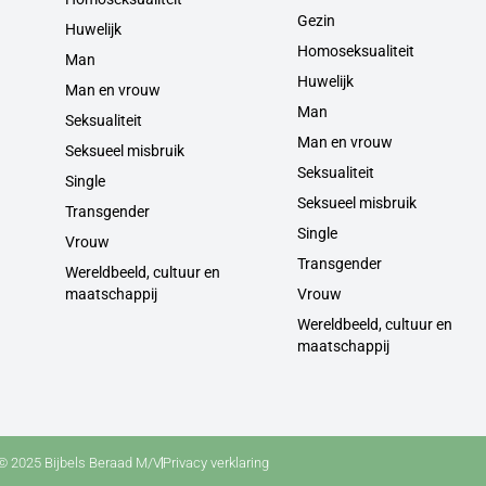
Gezin
Huwelijk
Homoseksualiteit
Man
Huwelijk
Man en vrouw
Man
Seksualiteit
Man en vrouw
Seksueel misbruik
Seksualiteit
Single
Seksueel misbruik
Transgender
Single
Vrouw
Transgender
Wereldbeeld, cultuur en
maatschappij
Vrouw
Wereldbeeld, cultuur en
maatschappij
© 2025 Bijbels Beraad M/V
Privacy verklaring