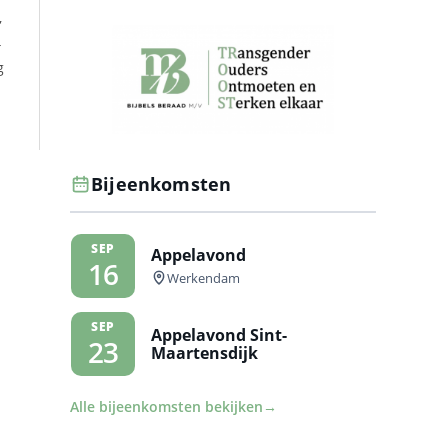
,
4
g
Bijeenkomsten
SEP
Appelavond
16
Werkendam
SEP
Appelavond Sint-
23
Maartensdijk
Alle bijeenkomsten bekijken
→