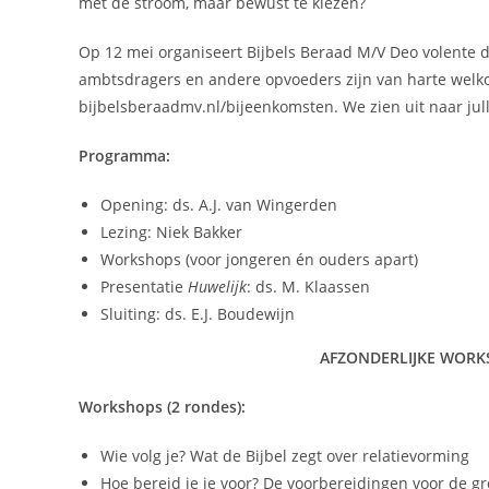
met de stroom, maar bewust te kiezen?
Op 12 mei organiseert Bijbels Beraad M/V Deo volente 
ambtsdragers en andere opvoeders zijn van harte welk
bijbelsberaadmv.nl/bijeenkomsten. We zien uit naar jull
Programma:
Opening: ds. A.J. van Wingerden
Lezing: Niek Bakker
Workshops (voor jongeren én ouders apart)
Presentatie
Huwelijk
: ds. M. Klaassen
Sluiting: ds. E.J. Boudewijn
AFZONDERLIJKE WORK
Workshops (2 rondes):
Wie volg je? Wat de Bijbel zegt over relatievorming
Hoe bereid je je voor? De voorbereidingen voor de gr