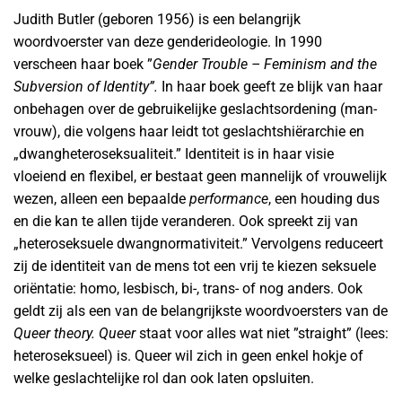
Judith Butler (geboren 1956) is een belangrijk
woordvoerster van deze genderideologie. In 1990
verscheen haar boek ”
Gender Trouble – Feminism and the
Subversion of Identity”.
In haar boek geeft ze blijk van haar
onbehagen over de gebruikelijke geslachtsordening (man-
vrouw), die volgens haar leidt tot geslachtshiërarchie en
„dwangheteroseksualiteit.” Identiteit is in haar visie
vloeiend en flexibel, er bestaat geen mannelijk of vrouwelijk
wezen, alleen een bepaalde
performance
, een houding dus
en die kan te allen tijde veranderen. Ook spreekt zij van
„heteroseksuele dwangnormativiteit.” Vervolgens reduceert
zij de identiteit van de mens tot een vrij te kiezen seksuele
oriëntatie: homo, lesbisch, bi-, trans- of nog anders. Ook
geldt zij als een van de belangrijkste woordvoersters van de
Queer theory. Queer
staat voor alles wat niet ”straight” (lees:
heteroseksueel) is. Queer wil zich in geen enkel hokje of
welke geslachtelijke rol dan ook laten opsluiten.