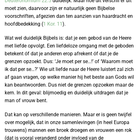
Deuteronomium 22:5
duidelijk. Maar hoe dit verschil er uit
moet zien, daarvoor zijn er natuurlijk geen Bijbelse
voorschriften, afgezien dan ten aanzien van haardracht en
hoofdbedekking (
1 Kor. 11
).
Wat wel duidelijk Bijbels is: dat je een gebod van de Heere
met liefde opvolgt. Een liefdeloze omgang met de geboden
betekent óf dat je anderen erop afrekent óf dat je de
grenzen opzoekt. Dus: ‘Je moet per se…!’ of ‘Waarom moet
ik dat per se…?’ Wie uit liefde naar de Heere luistert zal zich
af gaan vragen, op welke manier hij het beste aan Gods wil
kan beantwoorden. Dus niet de grenzen opzoeken maar de
kern. In dit geval: blijmoedig en duidelijk uitdragen dat je
man of vrouw bent.
Dat kan op verschillende manieren. Maar er is geen twijfel
over mogelijk, dat in onze samenlevingen (in heel Europa
trouwens) mannen een broek droegen en vrouwen een rok
(dat is vooral veranderd onder invloed van de