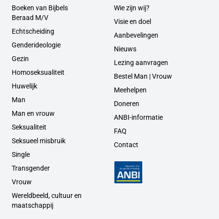
Boeken van Bijbels
Wie zijn wij?
Beraad M/V
Visie en doel
Echtscheiding
Aanbevelingen
Genderideologie
Nieuws
Gezin
Lezing aanvragen
Homoseksualiteit
Bestel Man | Vrouw
Huwelijk
Meehelpen
Man
Doneren
Man en vrouw
ANBI-informatie
Seksualiteit
FAQ
Seksueel misbruik
Contact
Single
Transgender
Vrouw
Wereldbeeld, cultuur en
maatschappij