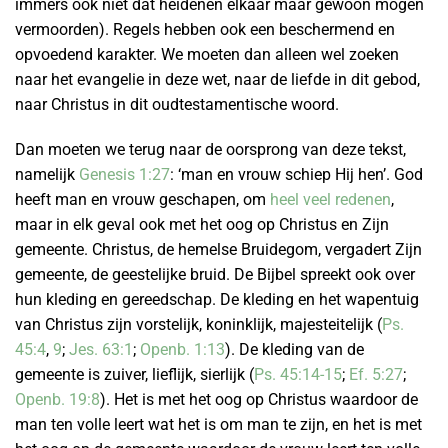
immers ook niet dat heidenen elkaar maar gewoon mogen
vermoorden). Regels hebben ook een beschermend en
opvoedend karakter. We moeten dan alleen wel zoeken
naar het evangelie in deze wet, naar de liefde in dit gebod,
naar Christus in dit oudtestamentische woord.
Dan moeten we terug naar de oorsprong van deze tekst,
namelijk
Genesis 1:27
: ‘man en vrouw schiep Hij hen’. God
heeft man en vrouw geschapen, om
heel veel redenen
,
maar in elk geval ook met het oog op Christus en Zijn
gemeente. Christus, de hemelse Bruidegom, vergadert Zijn
gemeente, de geestelijke bruid. De Bijbel spreekt ook over
hun kleding en gereedschap. De kleding en het wapentuig
van Christus zijn vorstelijk, koninklijk, majesteitelijk (
Ps.
45:4
,
9
;
Jes. 63:1
;
Openb. 1:13
). De kleding van de
gemeente is zuiver, lieflijk, sierlijk (
Ps. 45:14-15
;
Ef. 5:27
;
Openb. 19:8
). Het is met het oog op Christus waardoor de
man ten volle leert wat het is om man te zijn, en het is met