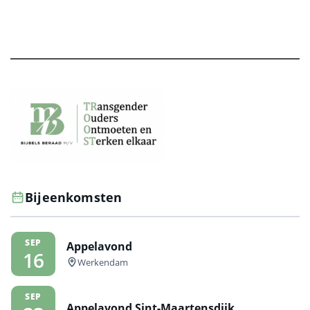
Bijeenkomsten
SEP
Appelavond
16
Werkendam
SEP
Appelavond Sint-Maartensdijk