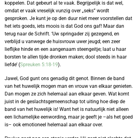
koppelen. Dat gebeurt al te vaak. Begrijpelijk is dat wel,
omdat er vaak vreselijk vunzig over „seks” wordt
gesproken. Je kunt je op den duur niet meer voorstellen dat
het iets goeds, iets moois is dat God ons gaf! Maar dan
terug naar de Schrift. ‘Uw springader zij gezegend, en
verblijd u vanwege de huisvrouw uwer jeugd; een zeer
lieflijke hinde en een aangenaam steengeitje; laat u haar
borsten te allen tijde dronken maken; dool steeds in haar
liefde’ (
Spreuken 5:18-19
).
Jawel, God gunt ons genadig dit genot. Binnen de band
van het huwelijk mogen man en vrouw van elkaar genieten.
Dan mogen ze zich helemaal aan elkaar geven. Wat komt
juist in de geslachtsgemeenschap tot uiting hoe diep de
band van het huwelijk is! Want het is natuurlijk niet alleen
een lichamelijke eenwording, maar je geeft je –als het goed
is– ook emotioneel helemaal aan elkaar over.