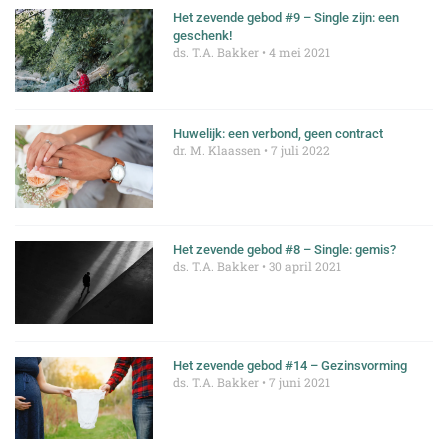
Het zevende gebod #9 – Single zijn: een
geschenk!
ds. T.A. Bakker
4 mei 2021
Huwelijk: een verbond, geen contract
dr. M. Klaassen
7 juli 2022
Het zevende gebod #8 – Single: gemis?
ds. T.A. Bakker
30 april 2021
Het zevende gebod #14 – Gezinsvorming
ds. T.A. Bakker
7 juni 2021