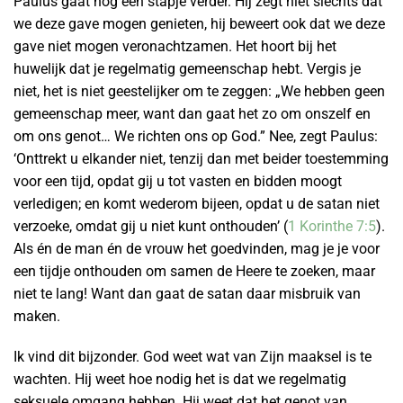
Paulus gaat nog een stapje verder. Hij zegt niet slechts dat
we deze gave mogen genieten, hij beweert ook dat we deze
gave niet mogen veronachtzamen. Het hoort bij het
huwelijk dat je regelmatig gemeenschap hebt. Vergis je
niet, het is niet geestelijker om te zeggen: „We hebben geen
gemeenschap meer, want dan gaat het zo om onszelf en
om ons genot… We richten ons op God.” Nee, zegt Paulus:
‘Onttrekt u elkander niet, tenzij dan met beider toestemming
voor een tijd, opdat gij u tot vasten en bidden moogt
verledigen; en komt wederom bijeen, opdat u de satan niet
verzoeke, omdat gij u niet kunt onthouden’ (
1 Korinthe 7:5
).
Als én de man én de vrouw het goedvinden, mag je je voor
een tijdje onthouden om samen de Heere te zoeken, maar
niet te lang! Want dan gaat de satan daar misbruik van
maken.
Ik vind dit bijzonder. God weet wat van Zijn maaksel is te
wachten. Hij weet hoe nodig het is dat we regelmatig
seksuele omgang hebben. Hij weet dat het genot van