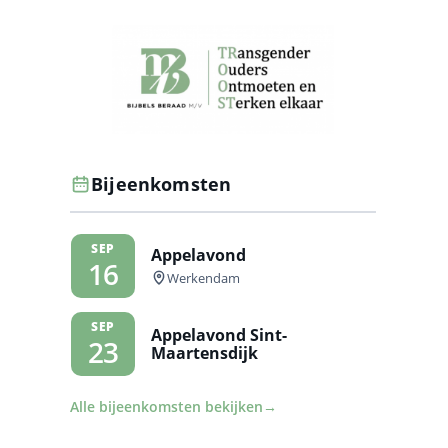
Bijeenkomsten
SEP
Appelavond
16
Werkendam
SEP
Appelavond Sint-
23
Maartensdijk
Alle bijeenkomsten bekijken
→