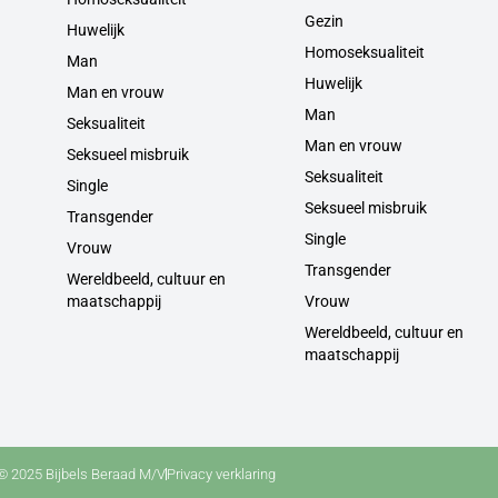
Gezin
Huwelijk
Homoseksualiteit
Man
Huwelijk
Man en vrouw
Man
Seksualiteit
Man en vrouw
Seksueel misbruik
Seksualiteit
Single
Seksueel misbruik
Transgender
Single
Vrouw
Transgender
Wereldbeeld, cultuur en
maatschappij
Vrouw
Wereldbeeld, cultuur en
maatschappij
© 2025 Bijbels Beraad M/V
Privacy verklaring