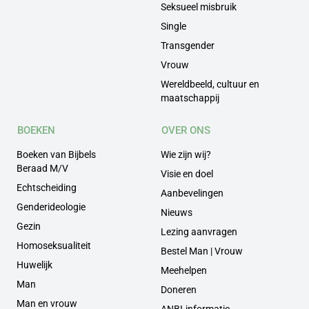
Seksueel misbruik
Single
Transgender
Vrouw
Wereldbeeld, cultuur en
maatschappij
BOEKEN
OVER ONS
Boeken van Bijbels
Wie zijn wij?
Beraad M/V
Visie en doel
Echtscheiding
Aanbevelingen
Genderideologie
Nieuws
Gezin
Lezing aanvragen
Homoseksualiteit
Bestel Man | Vrouw
Huwelijk
Meehelpen
Man
Doneren
Man en vrouw
ANBI-informatie