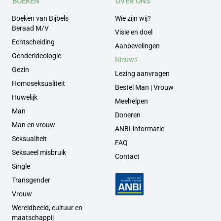
BOEKEN
OVER ONS
Boeken van Bijbels
Wie zijn wij?
Beraad M/V
Visie en doel
Echtscheiding
Aanbevelingen
Genderideologie
Nieuws
Gezin
Lezing aanvragen
Homoseksualiteit
Bestel Man | Vrouw
Huwelijk
Meehelpen
Man
Doneren
Man en vrouw
ANBI-informatie
Seksualiteit
FAQ
Seksueel misbruik
Contact
Single
Transgender
Vrouw
Wereldbeeld, cultuur en
maatschappij