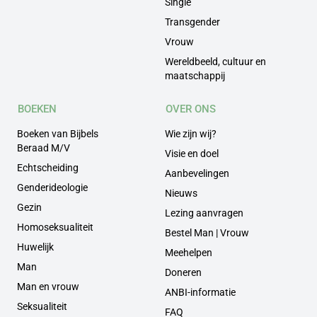
Single
Transgender
Vrouw
Wereldbeeld, cultuur en
maatschappij
BOEKEN
OVER ONS
Boeken van Bijbels
Wie zijn wij?
Beraad M/V
Visie en doel
Echtscheiding
Aanbevelingen
Genderideologie
Nieuws
Gezin
Lezing aanvragen
Homoseksualiteit
Bestel Man | Vrouw
Huwelijk
Meehelpen
Man
Doneren
Man en vrouw
ANBI-informatie
Seksualiteit
FAQ