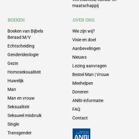
maatschappij
BOEKEN
OVER ONS
Boeken van Bijbels
Wie zijn wij?
Beraad M/V
Visie en doel
Echtscheiding
Aanbevelingen
Genderideologie
Nieuws
Gezin
Lezing aanvragen
Homoseksualiteit
Bestel Man | Vrouw
Huwelijk
Meehelpen
Man
Doneren
Man en vrouw
ANBI-informatie
Seksualiteit
FAQ
Seksueel misbruik
Contact
Single
Transgender