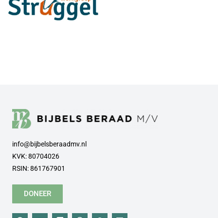
info@bijbelsberaadmv.nl
KVK: 80704026
RSIN: 861767901
DONEER