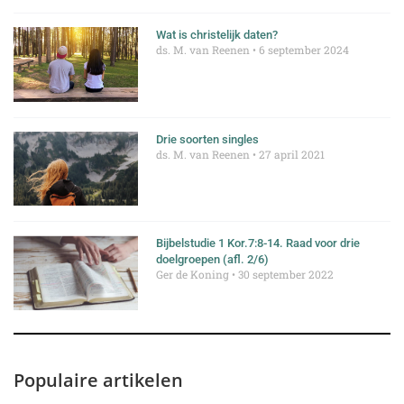
Wat is christelijk daten?
ds. M. van Reenen
6 september 2024
Drie soorten singles
ds. M. van Reenen
27 april 2021
Bijbelstudie 1 Kor.7:8-14. Raad voor drie
doelgroepen (afl. 2/6)
Ger de Koning
30 september 2022
Populaire artikelen