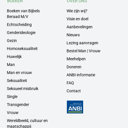
BOEKEN
OVER ONS
Boeken van Bijbels
Wie zijn wij?
Beraad M/V
Visie en doel
Echtscheiding
Aanbevelingen
Genderideologie
Nieuws
Gezin
Lezing aanvragen
Homoseksualiteit
Bestel Man | Vrouw
Huwelijk
Meehelpen
Man
Doneren
Man en vrouw
ANBI-informatie
Seksualiteit
FAQ
Seksueel misbruik
Contact
Single
Transgender
Vrouw
Wereldbeeld, cultuur en
maatschappij