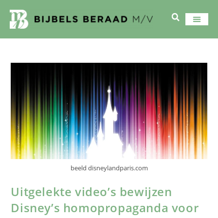
beeld disneylandparis.com
Uitgelekte video’s bewijzen
Disney’s homopropaganda voor