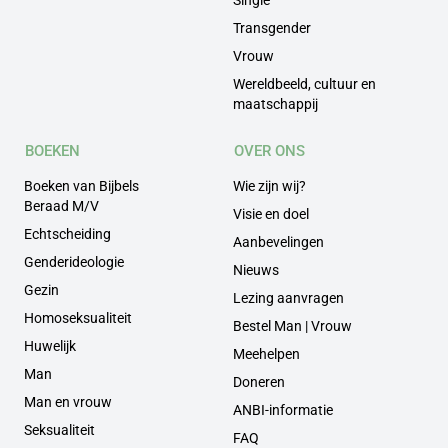
Transgender
Vrouw
Wereldbeeld, cultuur en
maatschappij
BOEKEN
OVER ONS
Boeken van Bijbels
Wie zijn wij?
Beraad M/V
Visie en doel
Echtscheiding
Aanbevelingen
Genderideologie
Nieuws
Gezin
Lezing aanvragen
Homoseksualiteit
Bestel Man | Vrouw
Huwelijk
Meehelpen
Man
Doneren
Man en vrouw
ANBI-informatie
Seksualiteit
FAQ