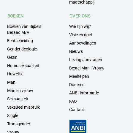
maatschappij
BOEKEN
OVER ONS
Boeken van Bijbels
Wie zijn wij?
Beraad M/V
Visie en doel
Echtscheiding
Aanbevelingen
Genderideologie
Nieuws
Gezin
Lezing aanvragen
Homoseksualiteit
Bestel Man | Vrouw
Huwelijk
Meehelpen
Man
Doneren
Man en vrouw
ANBI-informatie
Seksualiteit
FAQ
Seksueel misbruik
Contact
Single
Transgender
Vrouw