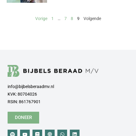
Vorige
1
…
7
8
9
Volgende
info@bijbelsberaadmv.nl
KVK: 80704026
RSIN: 861767901
DONEER