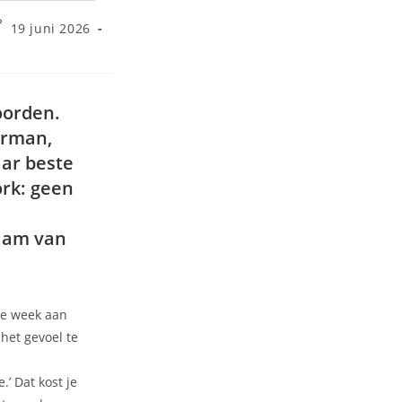
19 juni 2026
oorden.
erman,
ar beste
rk: geen
naam van
ze week aan
het gevoel te
’ Dat kost je