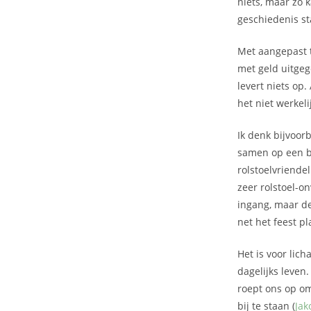
niets, maar zo k
geschiedenis st
Met aangepast t
met geld uitge
levert niets op
het niet werkeli
Ik denk bijvoor
samen op een br
rolstoelvriende
zeer rolstoel-on
ingang, maar de
net het feest p
Het is voor lic
dagelijks leven
roept ons op om
bij te staan (
Jak