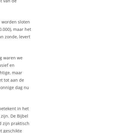
nt van de
r worden sloten
0.000), maar het
an zonde, levert
dag waren we
usief en
htige, maar
et tot aan de
 zonnige dag nu
betekent in het
zijn. De Bijbel
 zijn praktisch
t geschikte