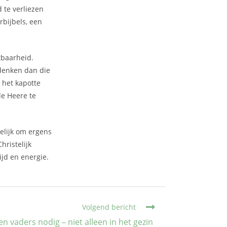
 te verliezen
rbijbels, een
tbaarheid.
edenken dan die
 het kapotte
de Heere te
kelijk om ergens
hristelijk
ijd en energie.
Volgend bericht
 vaders nodig – niet alleen in het gezin