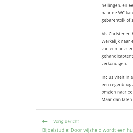
hellingen, en e
naar de WC kan,
gebarentolk of z
Als Christenen 
Werkelijk naar 
van een bevrien
gehandicaptento
verkondigen.
Inclusiviteit i
een regenboogvl
omzien naar een
Maar dan laten 
Vorig bericht
Bijbelstudie: Door wijsheid wordt een h