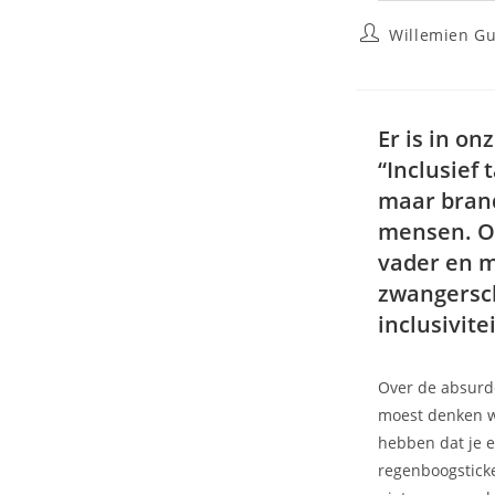
Willemien G
Er is in o
“Inclusief
maar bran
mensen. O
vader en m
zwangersc
inclusivite
Over de absurde
moest denken wa
hebben dat je e
regenboogsticke