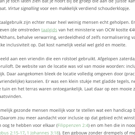
an je toch laten zien dat je hoort bij de groep die aan de ‘juiste’ ka
aat.
Virtue signalling
voor een makkelijk verdiend schouderklopje.
aalgebruik zijn echter maar heel weinig mensen echt geholpen. E
geven (de omstreden
taalgids
van het ministerie van OCW kostte €4
. Althans, behalve verwarring, verdeeldheid of zelfs normalisering v
jke inclusiviteit op. Dat kost namelijk veelal wel geld en moeite.
beeld aan een vriendin die een rolstoel gebruikt. Afgelopen zater
uiloft. De website van de locatie was vol van mooie woorden: incl
lijk. Daar aangekomen bleek de locatie volledig omgeven door (prac
vriendelijke) kasseien. Er was een klein stukje met gladde tegels, n
 tuin en het terras waren ontoegankelijk. Laat daar op een mooie
laatsvinden.
hamelijk gezonde mensen moeilijk voor te stellen wat een handicap 
. Daarom zou meer aandacht voor inclusie op dat gebied echt winst 
 oog te hebben voor elkaar (
Filippenzen 2:4
) en om hen die in nood
obus 2:15-17
,
1 Johannes 3:18
). Een gebouw zonder drempels of me