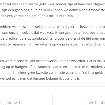
en toilet waar een rolstoelgebruiker zonder zijn of haar waardigheid
 zijn een goed begin. In de kerk kunnen we denken aan groot-lette
elfs een vertaalapp om bijbels inclusief te zijn.
hebben we misschien wel een beter woord voor inclusiviteit: diens
elkaar omzien, ook als dat wat kost. Ik kan geen beter voorbeeld b
de predikant die op zondagochtend voor de dienst de tijd nam om
ilet te repareren om vervolgens op de preekstoel het Woord van 
n een wereld zonder God bestaat veelal uit lege woorden. Het is mak
ag op te hangen, of de woorden ‘vader’ en ‘moeder’ te vermijden. C
 ander is echter geen kwestie van mooie woorden. Dat kost geld, t
we wel echt zien dat iemand belangrijk voor ons is.
uis gebouwd
We hebben