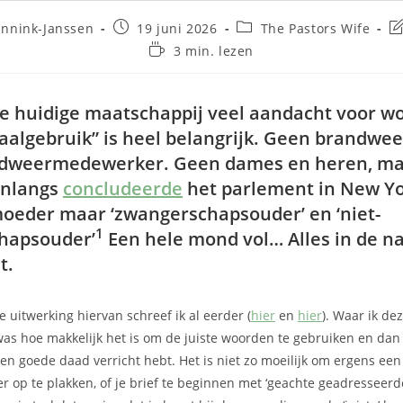
unnink-Janssen
19 juni 2026
The Pastors Wife
3 min. lezen
nze huidige maatschappij veel aandacht voor w
 taalgebruik” is heel belangrijk. Geen brandwe
dweermedewerker. Geen dames en heren, ma
nlangs
concludeerde
het parlement in New Yo
oeder maar ‘zwangerschapsouder’ en ‘niet-
1
hapsouder’
Een hele mond vol… Alles in de 
it.
 uitwerking hiervan schreef ik al eerder (
hier
en
hier
). Waar ik de
s hoe makkelijk het is om de juiste woorden te gebruiken en dan 
en goede daad verricht hebt. Het is niet zo moeilijk om ergens een
r op te plakken, of je brief te beginnen met ‘geachte geadresseerde.