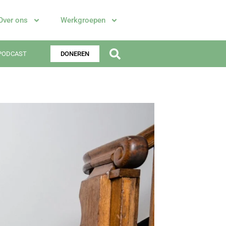
Over ons
Werkgroepen
PODCAST
DONEREN