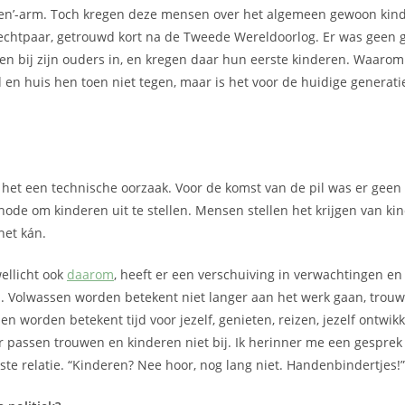
en’-arm. Toch kregen deze mensen over het algemeen gewoon kind
echtpaar, getrouwd kort na de Tweede Wereldoorlog. Er was geen g
en bij zijn ouders in, en kregen daar hun eerste kinderen. Waarom
 en huis hen toen niet tegen, maar is het voor de huidige generatie
t het een technische oorzaak. Voor de komst van de pil was er gee
ode om kinderen uit te stellen. Mensen stellen het krijgen van kin
 het kán.
ellicht ook
daarom
, heeft er een verschuiving in verwachtingen en 
. Volwassen worden betekent niet langer aan het werk gaan, trou
en worden betekent tijd voor jezelf, genieten, reizen, jezelf ontwik
 passen trouwen en kinderen niet bij. Ik herinner me een gesprek
ste relatie. “Kinderen? Nee hoor, nog lang niet. Handenbindertjes