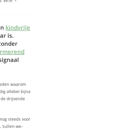
s Wife
en
kindvrije
ar is.
 zonder
armerend
signaal
reden waarom
dig allebei bijna
 de drijvende
nog steeds voor
 ‘zullen-we-