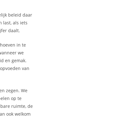
lijk beleid daar
ast, als iets
jfer daalt.
 hoeven in te
n wanneer we
eid en gemak.
t opvoeden van
een zegen. We
pelen op te
bare ruimte, de
 dan ook welkom