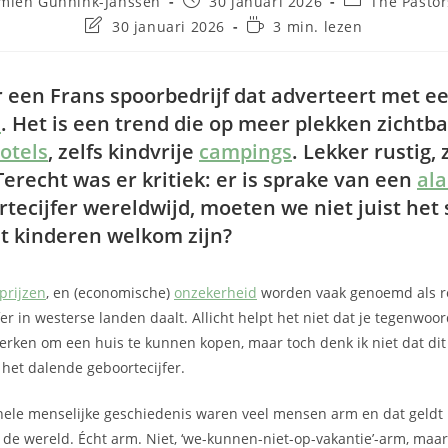
emien Gunnink-Janssen
30 januari 2026
The Pastor
30 januari 2026
3 min. lezen
 een Frans spoorbedrijf dat adverteert met e
é
. Het is een trend die op meer plekken zichtba
otels
, zelfs kindvrije
campings
. Lekker rustig,
Terecht was er kritiek: er is sprake van een
al
rtecijfer wereldwijd, moeten we niet juist het 
t kinderen welkom zijn?
prijzen
, en (economische)
onzekerheid
worden vaak genoemd als 
er in westerse landen daalt. Allicht helpt het niet dat je tegenwoor
erken om een huis te kunnen kopen, maar toch denk ik niet dat dit
r het dalende geboortecijfer.
ele menselijke geschiedenis waren veel mensen arm en dat geldt 
 de wereld. Écht arm. Niet, ‘we-kunnen-niet-op-vakantie’-arm, maar,