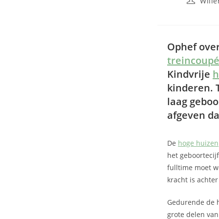
Will
Ophef over
treincoup
Kindvrije
h
kinderen. 
laag geboo
afgeven da
De
hoge huizen
het geboortecijf
fulltime moet w
kracht is achte
Gedurende de h
grote delen van