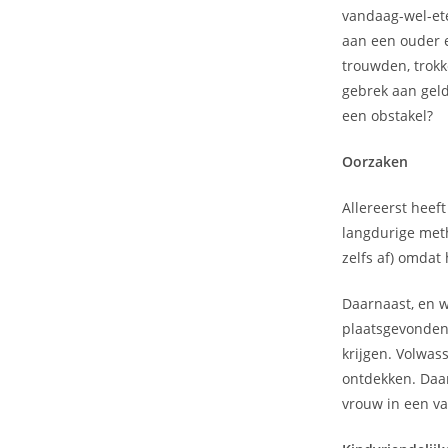
vandaag-wel-et
aan een ouder 
trouwden, trokk
gebrek aan geld
een obstakel?
Oorzaken
Allereerst heef
langdurige meth
zelfs af) omdat
Daarnaast, en w
plaatsgevonden
krijgen. Volwass
ontdekken. Daar
vrouw in een va