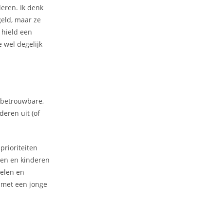
eren. Ik denk
eld, maar ze
 hield een
 wel degelijk
n betrouwbare,
deren uit (of
prioriteiten
wen en kinderen
kelen en
 met een jonge
!”