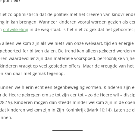
e politiek?
niet zo optimistisch dat de politiek met het creëren van kindvriende
ng in kan brengen. Wanneer kinderen vooral worden gezien als een l
en
ontwikkeling
in de weg staat, is het niet zo gek dat het geboorteci
 alleen welkom zijn als we niets van onze welvaart, tijd en energie
t geboortecijfer blijven dalen. De trend kan alleen gekeerd worde
eren waardevoller zijn dan materiële voorspoed, persoonlijke vrijh
 kinderen vraagt op veel gebieden offers. Maar de vreugde van he
ren kan daar met gemak tegenop.
 kunnen we hierin echt een tegenbeweging vormen. Kinderen zijn 
de Heere gekregen om ze tot zijn eer tot – zo de Heere wil – disci
 28:19). Kinderen mogen dan steeds minder welkom zijn in de open
dat kinderen welkom zijn in Zijn Koninkrijk (Mark 10:14). Laten ze
zinnen.