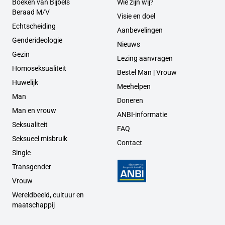
Boeken van Bijbels
Wie zijn wij?
Beraad M/V
Visie en doel
Echtscheiding
Aanbevelingen
Genderideologie
Nieuws
Gezin
Lezing aanvragen
Homoseksualiteit
Bestel Man | Vrouw
Huwelijk
Meehelpen
Man
Doneren
Man en vrouw
ANBI-informatie
Seksualiteit
FAQ
Seksueel misbruik
Contact
Single
Transgender
Vrouw
Wereldbeeld, cultuur en
maatschappij