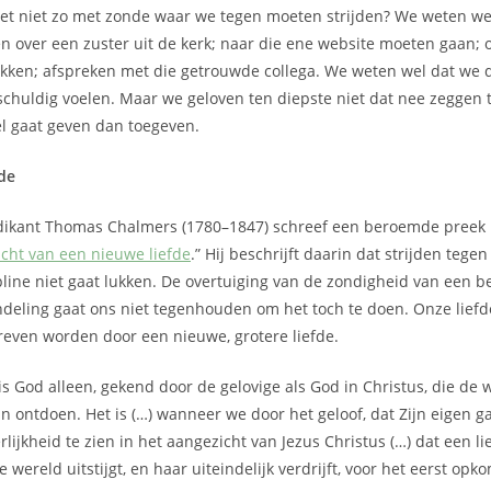
et niet zo met zonde waar we tegen moeten strijden? We weten wel
 over een zuster uit de kerk; naar die ene website moeten gaan;
kken; afspreken met die getrouwde collega. We weten wel dat we d
 schuldig voelen. Maar we geloven ten diepste niet dat nee zeggen 
el gaat geven dan toegeven.
fde
dikant Thomas Chalmers (1780–1847) schreef een beroemde preek me
acht van een nieuwe liefde
.” Hij beschrijft daarin dat strijden teg
ipline niet gaat lukken. De overtuiging van de zondigheid van een 
deling gaat ons niet tegenhouden om het toch te doen. Onze liefd
reven worden door een nieuwe, grotere liefde.
is God alleen, gekend door de gelovige als God in Christus, die de
n ontdoen. Het is (…) wanneer we door het geloof, dat Zijn eigen gav
rlijkheid te zien in het aangezicht van Jezus Christus (…) dat een l
e wereld uitstijgt, en haar uiteindelijk verdrijft, voor het eerst opko