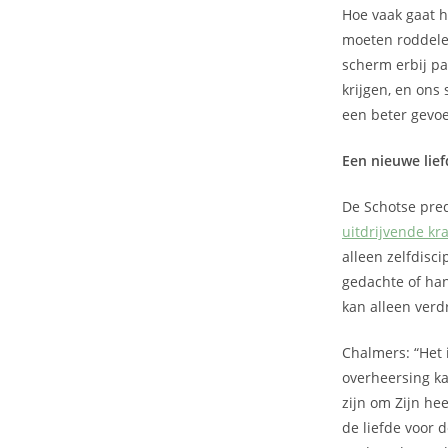
Hoe vaak gaat h
moeten roddelen
scherm erbij pa
krijgen, en ons
een beter gevo
Een nieuwe lie
De Schotse pre
uitdrijvende kr
alleen zelfdisc
gedachte of han
kan alleen verd
Chalmers: “Het 
overheersing ka
zijn om Zijn hee
de liefde voor d