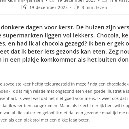
ien Gunnink-Janssen
19 december 2025
The Past
19 december 2025
3 min. lezen
e donkere dagen voor kerst. De huizen zijn ver
e supermarkten liggen vol lekkers. Chocola, ker
s, en had ik al chocola gezegd? Ik ben er gek o
weet dat ik beter iets gezonds kan eten. Zeg nou
in in een plakje komkommer als het buiten do
 de zoveelste keer heftig teleurgesteld in mezelf nóg een chocoladek
denk ik dat mijn relatie met ongezond eten een goede illustratie i
enhart. Ik weet wel dat het niet goed voor me is. Ik weet ook dat ik
ie dat ik weer ben aangekomen. Maar, als ik echt eerlijk ben, wil ik
 van al die suiker en geloof ik niet dat een gezonde maaltijd me n
ven als een plak stol met een dikke laag boter.