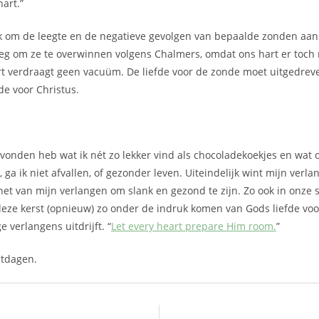
art.”
jk om de leegte en de negatieve gevolgen van bepaalde zonden aan
oeg om ze te overwinnen volgens Chalmers, omdat ons hart er toch n
rt verdraagt geen vacuüm. De liefde voor de zonde moet uitgedre
fde voor Christus.
gevonden heb wat ik nét zo lekker vind als chocoladekoekjes en wat
 ga ik niet afvallen, of gezonder leven. Uiteindelijk wint mijn verl
 het van mijn verlangen om slank en gezond te zijn. Zo ook in onze s
eze kerst (opnieuw) zo onder de indruk komen van Gods liefde voo
e verlangens uitdrijft. “
Let every heart prepare Him room.
”
stdagen.