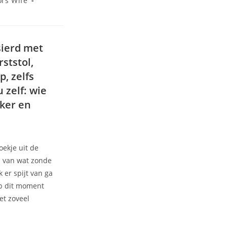
ors Wife
sierd met
ststol,
p, zelfs
 zelf: wie
nker en
oekje uit de
s van wat zonde
 er spijt van ga
 op dit moment
et zoveel