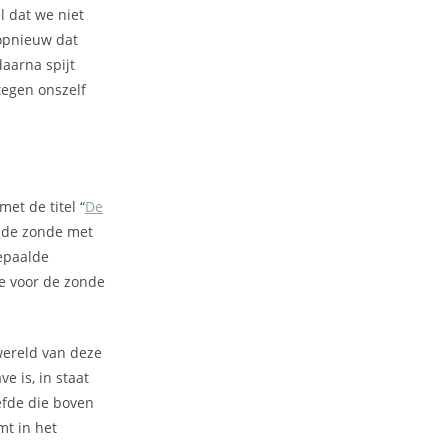
 dat we niet
 opnieuw dat
aarna spijt
tegen onszelf
t de titel “
De
en de zonde met
bepaalde
e voor de zonde
 wereld van deze
e is, in staat
iefde die boven
mt in het