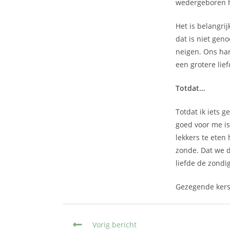
wedergeboren h
Het is belangri
dat is niet gen
neigen. Ons ha
een grotere lie
Totdat…
Totdat ik iets 
goed voor me is,
lekkers te eten
zonde. Dat we d
liefde de zondig
Gezegende ker
Vorig bericht