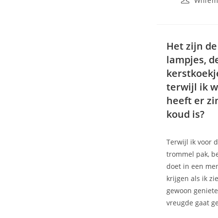
Willem
Het zijn d
lampjes, d
kerstkoekje
terwijl ik 
heeft er z
koud is?
Terwijl ik voor
trommel pak, be
doet in een mens
krijgen als ik z
gewoon genieten
vreugde gaat ge