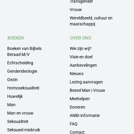
Transgender
Vrouw
Wereldbeeld, cultuur en
maatschappij
BOEKEN
OVER ONS
Boeken van Bijbels
Wie zijn wij?
Beraad M/V
Visie en doel
Echtscheiding
Aanbevelingen
Genderideologie
Nieuws
Gezin
Lezing aanvragen
Homoseksualiteit
Bestel Man | Vrouw
Huwelijk
Meehelpen
Man
Doneren
Man en vrouw
ANBI-informatie
Seksualiteit
FAQ
Seksueel misbruik
Contact