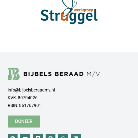
info@bijbelsberaadmv.nl
KVK: 80704026
RSIN: 861767901
DONEER