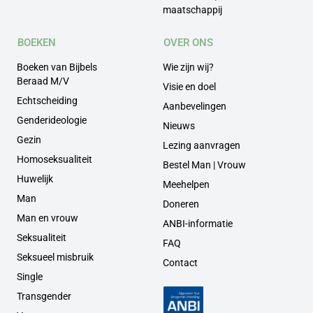
maatschappij
BOEKEN
OVER ONS
Boeken van Bijbels
Wie zijn wij?
Beraad M/V
Visie en doel
Echtscheiding
Aanbevelingen
Genderideologie
Nieuws
Gezin
Lezing aanvragen
Homoseksualiteit
Bestel Man | Vrouw
Huwelijk
Meehelpen
Man
Doneren
Man en vrouw
ANBI-informatie
Seksualiteit
FAQ
Seksueel misbruik
Contact
Single
Transgender