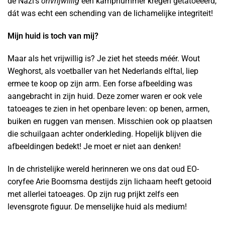
de Nazi’s
onvrijwillig
een kampnummer kregen getatoeëerd,
dát was echt een schending van de lichamelijke integriteit!
Mijn huid is toch van mij?
Maar als het vrijwillig is? Je ziet het steeds méér. Wout
Weghorst, als voetballer van het Nederlands elftal, liep
ermee te koop op zijn arm. Een forse afbeelding was
aangebracht in zijn huid. Deze zomer waren er ook vele
tatoeages te zien in het openbare leven: op benen, armen,
buiken en ruggen van mensen. Misschien ook op plaatsen
die schuilgaan achter onderkleding. Hopelijk blijven die
afbeeldingen bedekt! Je moet er niet aan denken!
In de christelijke wereld herinneren we ons dat oud EO-
coryfee Arie Boomsma destijds zijn lichaam heeft getooid
met allerlei tatoeages. Op zijn rug prijkt zelfs een
levensgrote figuur. De menselijke huid als medium!