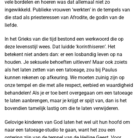
vele bordelen en hoeren was dat allemaal niet zo
ingewikkeld. Publieke vrouwen ‘werkten’ in de tempels van
die stad als priesteressen van Afrodite, de godin van de
liefde.
In het Grieks van die tijd bestond een werkwoord die op
deze levensstijl wees. Dat luidde ‘
korinthiseren’
. Het
betekent niet anders dan: er een losbandig leven op na
houden. Je seksuele behoeften uitleven! Maar ook zoiets
als het laten zetten van een tatoeage, zou bij Paulus
kunnen rekenen op afkeuring. We moeten zuinig zijn op
onze tempel en die met alle respect, eerbied en waardigheid
behandelen! Als je er toe bent overgegaan om een tatoeage
te laten aanbrengen, maar je krijgt er spijt van, dan is het
bovendien tamelijk lastig om die te laten verwijderen.
Gelovige kinderen van God laten het wel uit hun hoofd om
naar een tatoeage-studio te gaan, want het zou een
ontering zijn van de tempel van de Heilige Geest. Voor