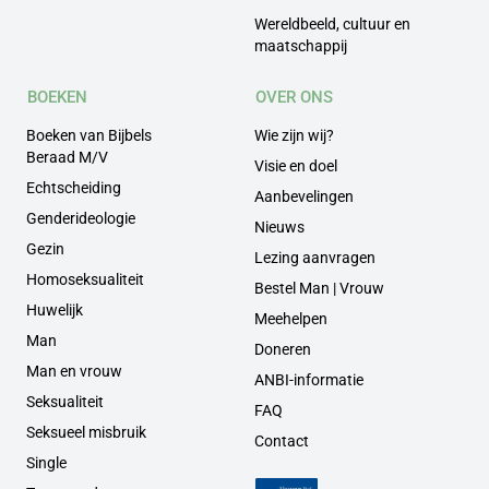
Wereldbeeld, cultuur en
maatschappij
BOEKEN
OVER ONS
Boeken van Bijbels
Wie zijn wij?
Beraad M/V
Visie en doel
Echtscheiding
Aanbevelingen
Genderideologie
Nieuws
Gezin
Lezing aanvragen
Homoseksualiteit
Bestel Man | Vrouw
Huwelijk
Meehelpen
Man
Doneren
Man en vrouw
ANBI-informatie
Seksualiteit
FAQ
Seksueel misbruik
Contact
Single