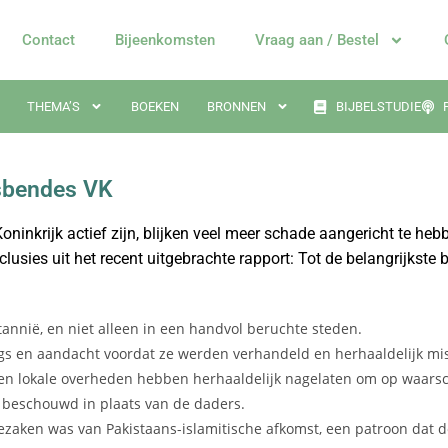
Contact
Bijeenkomsten
Vraag aan / Bestel
THEMA’S
BOEKEN
BRONNEN
BIJBELSTUDIE
gsbendes VK
Koninkrijk actief zijn, blijken veel meer schade aangericht te he
lusies uit het recent uitgebrachte rapport: Tot de belangrijkste
nnië, en niet alleen in een handvol beruchte steden.
ugs en aandacht voordat ze werden verhandeld en herhaaldelijk m
en en lokale overheden hebben herhaaldelijk nagelaten om op waar
 beschouwd in plaats van de daders.
zaken was van Pakistaans-islamitische afkomst, een patroon dat de