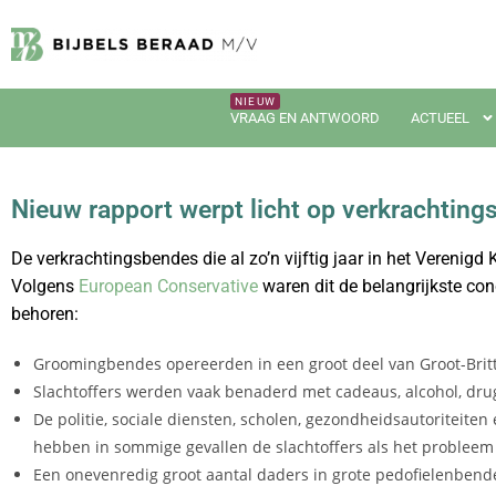
VRAAG EN ANTWOORD
ACTUEEL
Nieuw rapport werpt licht op verkrachtin
De verkrachtingsbendes die al zo’n vijftig jaar in het Verenigd 
Volgens
European Conservative
waren dit de belangrijkste conc
behoren:
Groomingbendes opereerden in een groot deel van Groot-Britta
Slachtoffers werden vaak benaderd met cadeaus, alcohol, dr
De politie, sociale diensten, scholen, gezondheidsautoriteit
hebben in sommige gevallen de slachtoffers als het probleem
Een onevenredig groot aantal daders in grote pedofielenbende