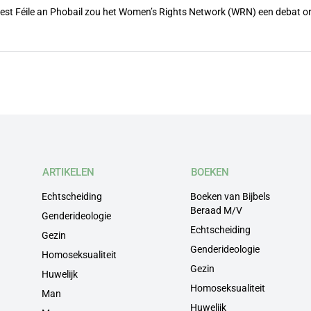
feest Féile an Phobail zou het Women’s Rights Network (WRN) een debat 
ARTIKELEN
BOEKEN
Echtscheiding
Boeken van Bijbels
Beraad M/V
Genderideologie
Echtscheiding
Gezin
Genderideologie
Homoseksualiteit
Gezin
Huwelijk
Homoseksualiteit
Man
Huwelijk