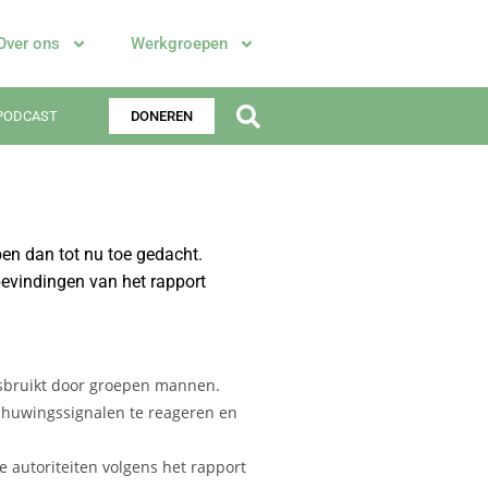
Over ons
Werkgroepen
PODCAST
DONEREN
bben dan tot nu toe gedacht.
 bevindingen van het rapport
isbruikt door groepen mannen.
schuwingssignalen te reageren en
 autoriteiten volgens het rapport