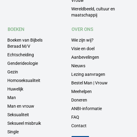
Vrouw
Wereldbeeld, cultuur en
maatschappij
BOEKEN
OVER ONS
Boeken van Bijbels
Wie zijn wij?
Beraad M/V
Visie en doel
Echtscheiding
Aanbevelingen
Genderideologie
Nieuws
Gezin
Lezing aanvragen
Homoseksualiteit
Bestel Man | Vrouw
Huwelijk
Meehelpen
Man
Doneren
Man en vrouw
ANBI-informatie
Seksualiteit
FAQ
Seksueel misbruik
Contact
Single