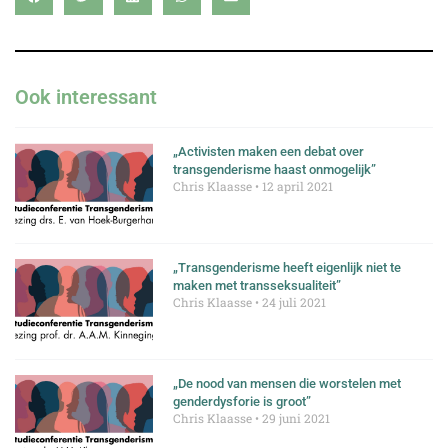
Ook interessant
„Activisten maken een debat over
transgenderisme haast onmogelijk”
Chris Klaasse
12 april 2021
„Transgenderisme heeft eigenlijk niet te
maken met transseksualiteit”
Chris Klaasse
24 juli 2021
„De nood van mensen die worstelen met
genderdysforie is groot”
Chris Klaasse
29 juni 2021