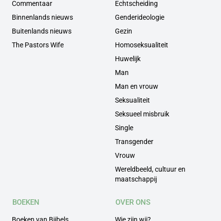
Commentaar
Echtscheiding
Binnenlands nieuws
Genderideologie
Buitenlands nieuws
Gezin
The Pastors Wife
Homoseksualiteit
Huwelijk
Man
Man en vrouw
Seksualiteit
Seksueel misbruik
Single
Transgender
Vrouw
Wereldbeeld, cultuur en
maatschappij
BOEKEN
OVER ONS
Boeken van Bijbels
Wie zijn wij?