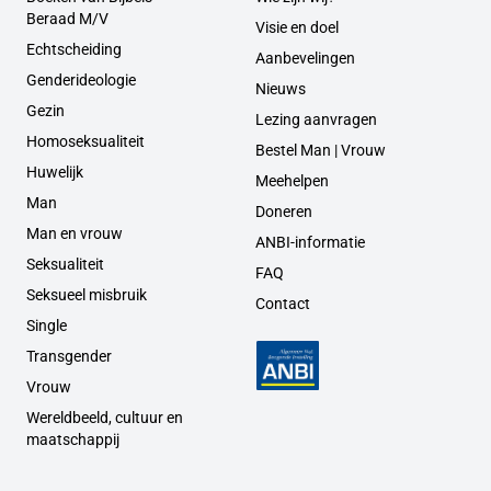
Beraad M/V
Visie en doel
Echtscheiding
Aanbevelingen
Genderideologie
Nieuws
Gezin
Lezing aanvragen
Homoseksualiteit
Bestel Man | Vrouw
Huwelijk
Meehelpen
Man
Doneren
Man en vrouw
ANBI-informatie
Seksualiteit
FAQ
Seksueel misbruik
Contact
Single
Transgender
Vrouw
Wereldbeeld, cultuur en
maatschappij