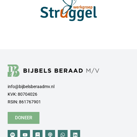
info@bijbelsberaadmv.nl
KVK: 80704026
RSIN: 861767901
DONEER