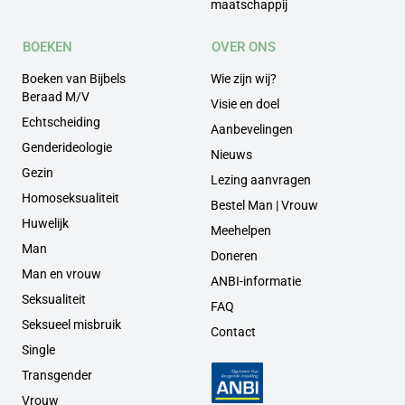
maatschappij
BOEKEN
OVER ONS
Boeken van Bijbels
Wie zijn wij?
Beraad M/V
Visie en doel
Echtscheiding
Aanbevelingen
Genderideologie
Nieuws
Gezin
Lezing aanvragen
Homoseksualiteit
Bestel Man | Vrouw
Huwelijk
Meehelpen
Man
Doneren
Man en vrouw
ANBI-informatie
Seksualiteit
FAQ
Seksueel misbruik
Contact
Single
Transgender
Vrouw